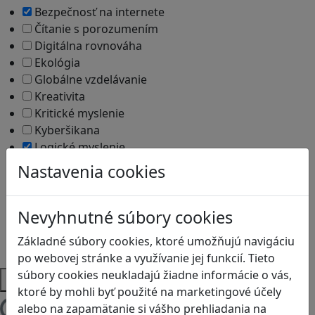
Bezpečnosť na internete
Čítanie s porozumením
Digitálna rovnováha
Ekológia
Globálne vzdelávanie
Kreativita
Kritické myslenie
Kyberšikana
Logické myslenie
Ľudské práva a tolerancia
Nastavenia cookies
Motorika a koncentrácia
Programovanie/Technika
Nevyhnutné súbory cookies
Sociálne zručnosti a kooperácia
Strategické myslenie
Základné súbory cookies, ktoré umožňujú navigáciu
Zdravie a pohyb
po webovej stránke a využívanie jej funkcií. Tieto
súbory cookies neukladajú žiadne informácie o vás,
Platformy
ktoré by mohli byť použité na marketingové účely
alebo na zapamätanie si vášho prehliadania na
Načítam blogy