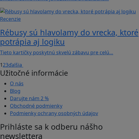
Recenzie
Rébusy sú hlavolamy do vrecka, ktoré
potrápia aj logiku
Tieto kartičky poskytnú skvelú zábavu pre celú…
1
2
3
ďalšia
Užitočné informácie
O nás
Blog
Darujte nám
2 %
Obchodné podmienky
Podmienky ochrany osobných údajov
Prihláste sa k odberu nášho
newslettera