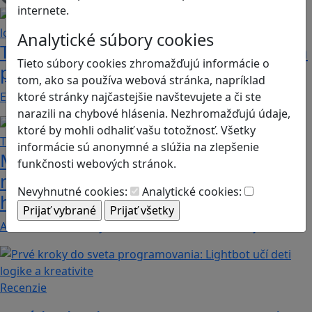
internete.
Analytické súbory cookies
Tri oddychové hry, ktoré vám i deťom
Tieto súbory cookies zhromažďujú informácie o
precvičia zrak a logiku
tom, ako sa používa webová stránka, napríklad
ktoré stránky najčastejšie navštevujete a či ste
Existuje množstvo titulov, ktorých jediným cieľom…
narazili na chybové hlásenia. Nezhromažďujú údaje,
ktoré by mohli odhaliť vašu totožnosť. Všetky
informácie sú anonymné a slúžia na zlepšenie
Majú vaše deti problém s
funkčnosti webových stránok.
matematikou a geometriou? Tieto
Nevyhnutné cookies:
Analytické cookies:
hry by im mohli pomôcť
Ak máte doma malých hráčov, ktorí ale zaostávajú…
Recenzie