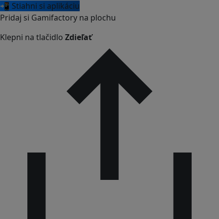
📲 Stiahni si aplikáciu
Pridaj si Gamifactory na plochu
Klepni na tlačidlo
Zdieľať