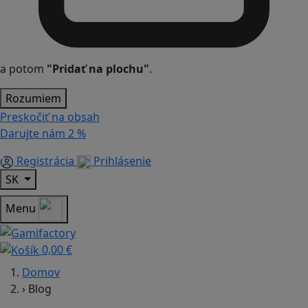
a potom
"Pridať na plochu"
.
Rozumiem
Preskočiť na obsah
Darujte nám
2 %
Registrácia
Prihlásenie
SK
Menu
0,00 €
Domov
›
Blog