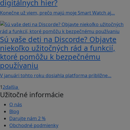
digitálnych hier?
Konečne už viem, prečo majú moje Smart Watch aj…
Sú vaše deti na Discorde? Objavte
niekoľko užitočných rád a funkcií,
ktoré pomôžu k bezpečnému
používaniu
V januári tohto roku dosiahla platforma približne…
1
2
ďalšia
Užitočné informácie
O nás
Blog
Darujte nám
2 %
Obchodné podmienky