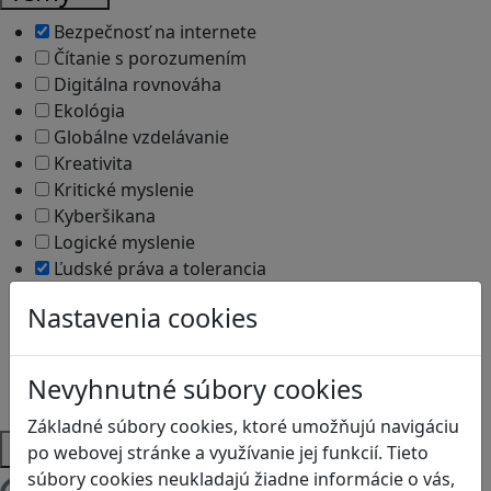
Bezpečnosť na internete
Čítanie s porozumením
Digitálna rovnováha
Ekológia
Globálne vzdelávanie
Kreativita
Kritické myslenie
Kyberšikana
Logické myslenie
Ľudské práva a tolerancia
Motorika a koncentrácia
Nastavenia cookies
Programovanie/Technika
Sociálne zručnosti a kooperácia
Strategické myslenie
Nevyhnutné súbory cookies
Zdravie a pohyb
Základné súbory cookies, ktoré umožňujú navigáciu
Platformy
po webovej stránke a využívanie jej funkcií. Tieto
súbory cookies neukladajú žiadne informácie o vás,