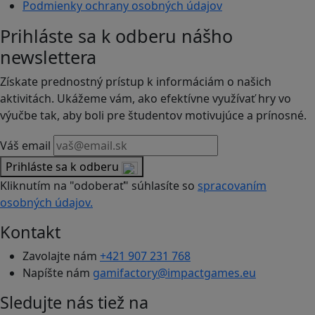
Podmienky ochrany osobných údajov
Prihláste sa k odberu nášho
newslettera
Získate prednostný prístup k informáciám o našich
aktivitách. Ukážeme vám, ako efektívne využívať hry vo
výučbe tak, aby boli pre študentov motivujúce a prínosné.
Váš email
Prihláste sa k odberu
Kliknutím na "odoberať" súhlasíte so
spracovaním
osobných údajov.
Kontakt
Zavolajte nám
+421 907 231 768
Napíšte nám
gamifactory@impactgames.eu
Sledujte nás tiež na