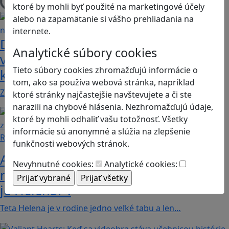
Načítam blogy
ktoré by mohli byť použité na marketingové účely
alebo na zapamätanie si vášho prehliadania na
internete.
Dobrodružstvá Mimi a Lízy vo
Analytické súbory cookies
videohre? Dvojica neoddeliteľných
Tieto súbory cookies zhromažďujú informácie o
kamarátok už aj ako herné postavy
tom, ako sa používa webová stránka, napríklad
Značku Mimi a Líza by sme mohli označiť priam za…
ktoré stránky najčastejšie navštevujete a či ste
narazili na chybové hlásenia. Nezhromažďujú údaje,
ktoré by mohli odhaliť vašu totožnosť. Všetky
informácie sú anonymné a slúžia na zlepšenie
Recenzie
funkčnosti webových stránok.
Ako ovplyvnil komunistický režim
Nevyhnutné cookies:
Analytické cookies:
rodinné vzťahy? To zistíte v hre „Kto
je Helena?“.
Teta Helena je v rodine jedno veľké tabu a len…