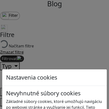
Blog
Filter
Filtre
Načítam filtre
Zmazať filtre
Filtrovať
Typ
Články
Nastavenia cookies
Recenzie
Vek
Nevyhnutné súbory cookies
Predmety
Základné súbory cookies, ktoré umožňujú navigáciu
po webovej stránke a využívanie jej funkcií. Tieto