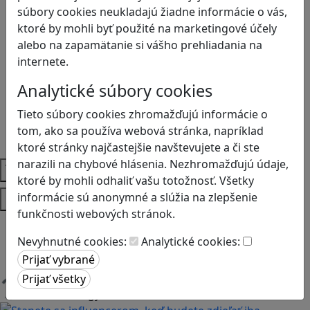
Anglický jazyk
súbory cookies neukladajú žiadne informácie o vás,
Biológia
ktoré by mohli byť použité na marketingové účely
Dejepis
alebo na zapamätanie si vášho prehliadania na
Environmentálna výchova
internete.
Etická výchova
Analytické súbory cookies
Geografia
Matematika
Tieto súbory cookies zhromažďujú informácie o
Občianska náuka
tom, ako sa používa webová stránka, napríklad
Vlastiveda
ktoré stránky najčastejšie navštevujete a či ste
narazili na chybové hlásenia. Nezhromažďujú údaje,
Témy
ktoré by mohli odhaliť vašu totožnosť. Všetky
Platformy
informácie sú anonymné a slúžia na zlepšenie
funkčnosti webových stránok.
Android
Nevyhnutné cookies:
Analytické cookies:
Herná konzola
Stolové, kartové
Načítam blogy