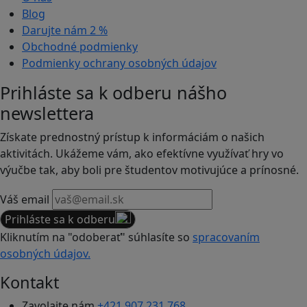
Blog
Darujte nám
2 %
Obchodné podmienky
Podmienky ochrany osobných údajov
Prihláste sa k odberu nášho
newslettera
Získate prednostný prístup k informáciám o našich
aktivitách. Ukážeme vám, ako efektívne využívať hry vo
výučbe tak, aby boli pre študentov motivujúce a prínosné.
Váš email
Prihláste sa k odberu
Kliknutím na "odoberať" súhlasíte so
spracovaním
osobných údajov.
Kontakt
Zavolajte nám
+421 907 231 768