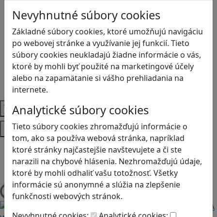
Biológia
Nevyhnutné súbory cookies
Dejepis
Environmentálna výchova
Základné súbory cookies, ktoré umožňujú navigáciu
Etická výchova
po webovej stránke a využívanie jej funkcií. Tieto
Geografia
súbory cookies neukladajú žiadne informácie o vás,
Matematika
ktoré by mohli byť použité na marketingové účely
Občianska náuka
alebo na zapamätanie si vášho prehliadania na
Vlastiveda
internete.
Témy
Analytické súbory cookies
Tieto súbory cookies zhromažďujú informácie o
Platformy
tom, ako sa používa webová stránka, napríklad
Android
ktoré stránky najčastejšie navštevujete a či ste
Herná konzola
narazili na chybové hlásenia. Nezhromažďujú údaje,
Stolové, kartové
ktoré by mohli odhaliť vašu totožnosť. Všetky
informácie sú anonymné a slúžia na zlepšenie
Načítam blogy
funkčnosti webových stránok.
Nevyhnutné cookies:
Analytické cookies: