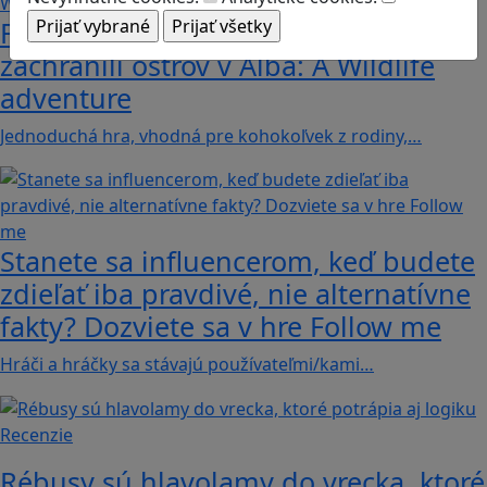
Fotografujte zvieratká, aby ste
zachránili ostrov v Alba: A Wildlife
adventure
Jednoduchá hra, vhodná pre kohokoľvek z rodiny,…
Stanete sa influencerom, keď budete
zdieľať iba pravdivé, nie alternatívne
fakty? Dozviete sa v hre Follow me
Hráči a hráčky sa stávajú používateľmi/kami…
Recenzie
Rébusy sú hlavolamy do vrecka, ktoré