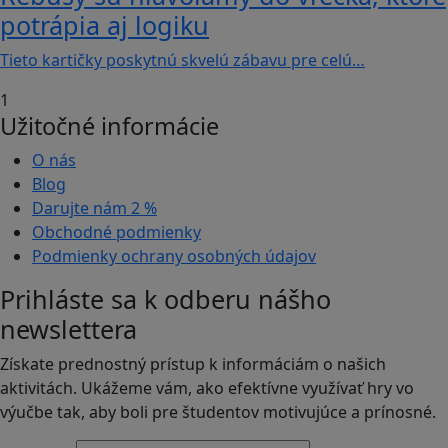
potrápia aj logiku
Tieto kartičky poskytnú skvelú zábavu pre celú…
1
Užitočné informácie
O nás
Blog
Darujte nám
2 %
Obchodné podmienky
Podmienky ochrany osobných údajov
Prihláste sa k odberu nášho
newslettera
Získate prednostný prístup k informáciám o našich
aktivitách. Ukážeme vám, ako efektívne využívať hry vo
výučbe tak, aby boli pre študentov motivujúce a prínosné.