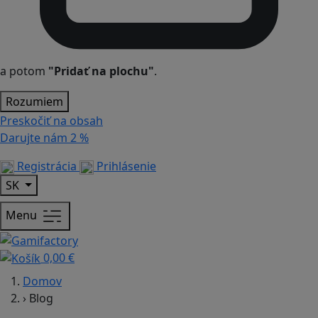
a potom
"Pridať na plochu"
.
Rozumiem
Preskočiť na obsah
Darujte nám
2 %
Registrácia
Prihlásenie
SK
Menu
0,00 €
Domov
›
Blog