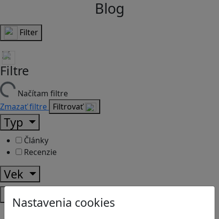
Blog
Filter
Filtre
Načítam filtre
Zmazať filtre
Filtrovať
Typ
Články
Recenzie
Vek
Predmety
Nastavenia cookies
Anglický jazyk