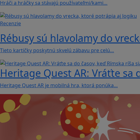
Hráči a hráčky sa stávajú používateľmi/kami…
Recenzie
Rébusy sú hlavolamy do vrecka
Tieto kartičky poskytnú skvelú zábavu pre celú…
Heritage Quest AR: Vráťte sa 
Heritage Quest AR je mobilná hra, ktorá ponúka…