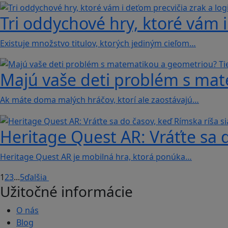
Tri oddychové hry, ktoré vám i
Existuje množstvo titulov, ktorých jediným cieľom…
Majú vaše deti problém s mat
Ak máte doma malých hráčov, ktorí ale zaostávajú…
Heritage Quest AR: Vráťte sa 
Heritage Quest AR je mobilná hra, ktorá ponúka…
1
2
3
...
5
ďalšia
Užitočné informácie
O nás
Blog