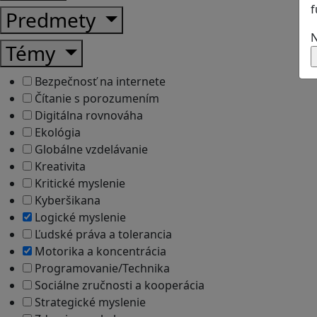
f
Predmety
N
Témy
Bezpečnosť na internete
Čítanie s porozumením
Digitálna rovnováha
Ekológia
Globálne vzdelávanie
Kreativita
Kritické myslenie
Kyberšikana
Logické myslenie
Ľudské práva a tolerancia
Motorika a koncentrácia
Programovanie/Technika
Sociálne zručnosti a kooperácia
Strategické myslenie