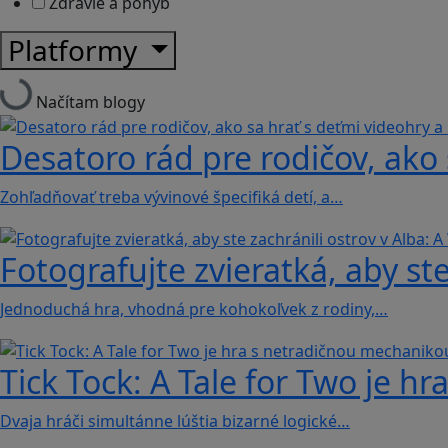
Zdravie a pohyb
Platformy
Načítam blogy
Desatoro rád pre rodičov, ako 
Zohľadňovať treba vývinové špecifiká detí, a…
Fotografujte zvieratká, aby ste
Jednoduchá hra, vhodná pre kohokoľvek z rodiny,…
Tick Tock: A Tale for Tw‪o je 
Dvaja hráči simultánne lúštia bizarné logické…