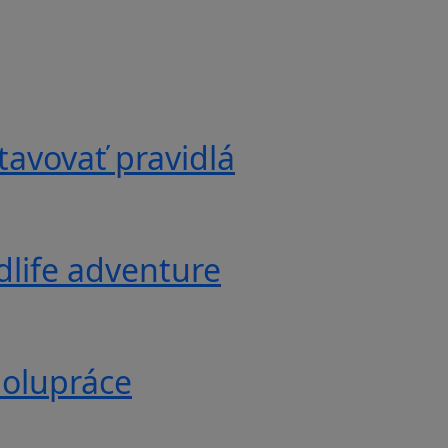
tavovať pravidlá
ldlife adventure
polupráce