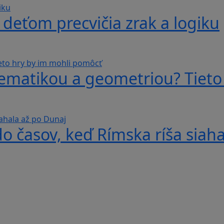
 deťom precvičia zrak a logiku
ematikou a geometriou? Tieto
do časov, keď Rímska ríša siah