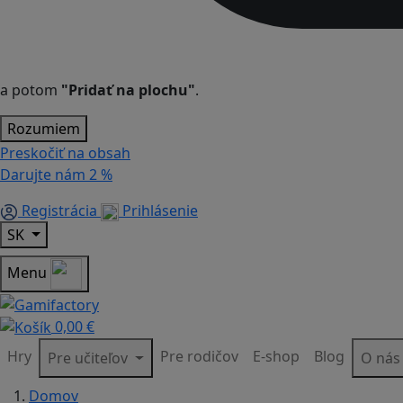
a potom
"Pridať na plochu"
.
Rozumiem
Preskočiť na obsah
Darujte nám
2 %
Registrácia
Prihlásenie
SK
Menu
0,00 €
Hry
Pre rodičov
E-shop
Blog
Pre učiteľov
O ná
Domov