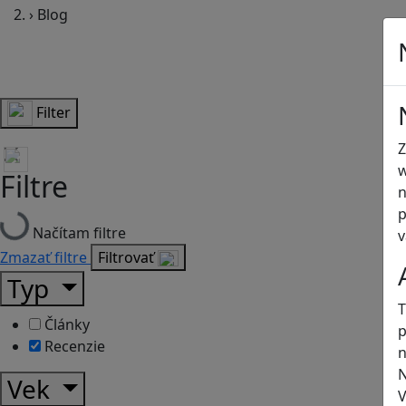
›
Blog
Filter
Z
w
Filtre
n
p
Načítam filtre
v
Zmazať filtre
Filtrovať
Typ
T
Články
p
Recenzie
n
N
Vek
V