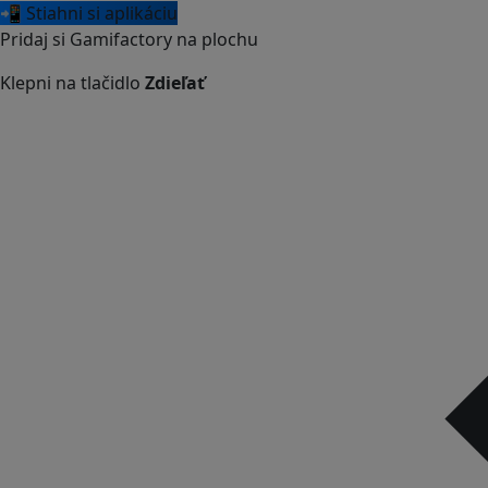
📲 Stiahni si aplikáciu
Pridaj si Gamifactory na plochu
Klepni na tlačidlo
Zdieľať