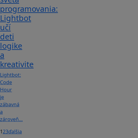
programovania:
Lightbot
učí
deti
logike
a
kreativite
Lightbot:
Code
Hour
je
zábavná
a
zároveň…
1
2
3
ďalšia