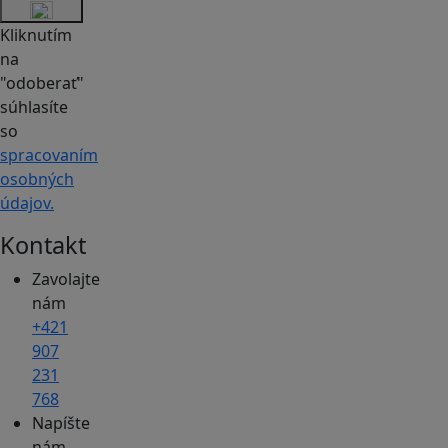
Kliknutím
na
"odoberať"
súhlasíte
so
spracovaním
osobných
údajov.
Kontakt
Zavolajte
nám
+421
907
231
768
Napíšte
nám