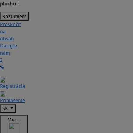
plochu"
.
Rozumiem
Preskočiť
na
obsah
Darujte
nám
2
%
Registrácia
Prihlásenie
SK
Menu