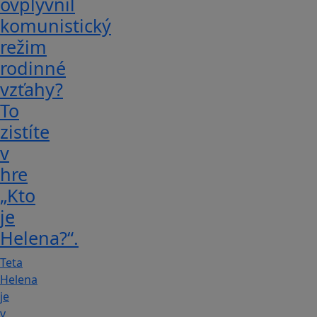
ovplyvnil
komunistický
režim
rodinné
vzťahy?
To
zistíte
v
hre
„Kto
je
Helena?“.
Teta
Helena
je
v