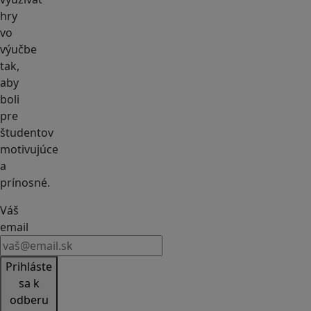
hry
vo
výučbe
tak,
aby
boli
pre
študentov
motivujúce
a
prínosné.
Váš
email
Prihláste
sa k
odberu