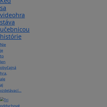
Keď
sa
videohra
stáva
učebnicou
histórie
Nie
je
to
len
obyčajná
hra,
ale
aj
vzdelávací…