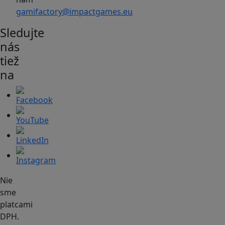
gamifactory@impactgames.eu
Sledujte
nás
tiež
na
Nie
sme
platcami
DPH.