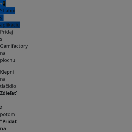
📲
Stiahni
si
aplikáciu
Pridaj
si
Gamifactory
na
plochu
Klepni
na
tlačidlo
Zdieľať
a
potom
"Pridať
na