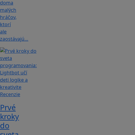
doma
malých
hráčov,
ktorí
ale
zaostávajú…
Recenzie
Prvé
kroky
do
sveta