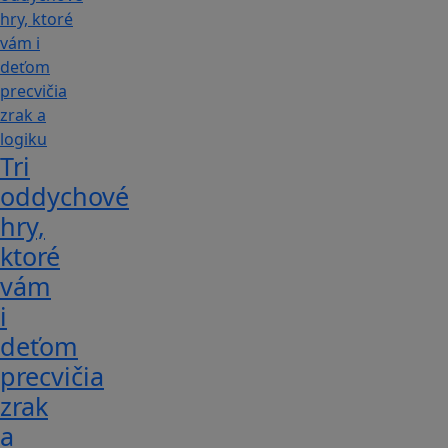
Tri
oddychové
hry,
ktoré
vám
i
deťom
precvičia
zrak
a