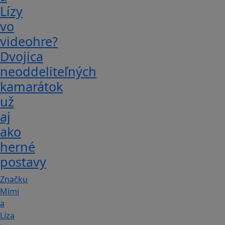
Lízy
vo
videohre?
Dvojica
neoddeliteľných
kamarátok
už
aj
ako
herné
postavy
Značku
Mimi
a
Líza