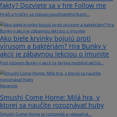
fakty? Dozviete sa v hre Follow me
Hráči a hráčky sa stávajú používateľmi/kami…
Ako biele krvinky bojujú proti
vírusom a baktériám? Hra Bunky v
akcii je zábavnou lekciou o imunite
Pod názvom Bunky v akcii sa skrýva mobilná akčná…
Recenzie
Smushi Come Home: Milá hra, v
ktorej sa naučíte rozoznávať huby
Smushi Come Home je roztomilá a relaxačná…