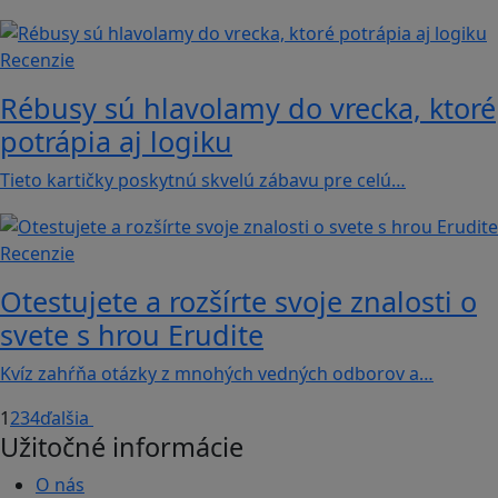
Recenzie
Rébusy sú hlavolamy do vrecka, ktoré
potrápia aj logiku
Tieto kartičky poskytnú skvelú zábavu pre celú…
Recenzie
Otestujete a rozšírte svoje znalosti o
svete s hrou Erudite
Kvíz zahŕňa otázky z mnohých vedných odborov a…
1
2
3
4
ďalšia
Užitočné informácie
O nás