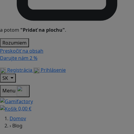
a potom
"Pridať na plochu"
.
Rozumiem
Preskočiť na obsah
Darujte nám
2 %
Registrácia
Prihlásenie
SK
Menu
0,00 €
Domov
›
Blog