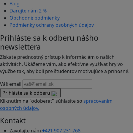
Blog
Darujte nám
2 %
Obchodné podmienky
Podmienky ochrany osobných údajov
Prihláste sa k odberu nášho
newslettera
Získate prednostný prístup k informáciám o našich
aktivitách. Ukážeme vám, ako efektívne využívať hry vo
výučbe tak, aby boli pre študentov motivujúce a prínosné.
Váš email
Prihláste sa k odberu
Kliknutím na "odoberať" súhlasíte so
spracovaním
osobných údajov.
Kontakt
Zavolajte nám
+421 907 231 768