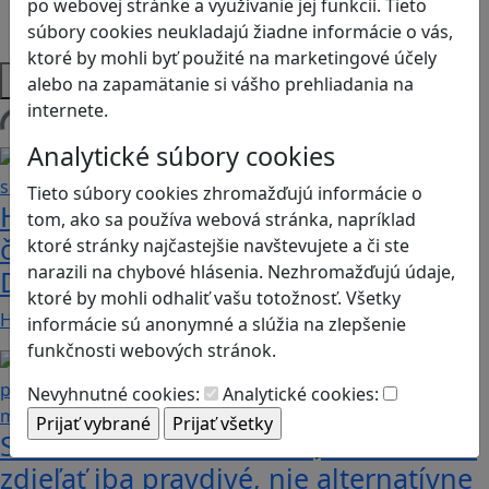
po webovej stránke a využívanie jej funkcií. Tieto
Strategické myslenie
súbory cookies neukladajú žiadne informácie o vás,
Zdravie a pohyb
ktoré by mohli byť použité na marketingové účely
Platformy
alebo na zapamätanie si vášho prehliadania na
internete.
Načítam blogy
Analytické súbory cookies
Tieto súbory cookies zhromažďujú informácie o
Heritage Quest AR: Vráťte sa do
tom, ako sa používa webová stránka, napríklad
časov, keď Rímska ríša siahala až po
ktoré stránky najčastejšie navštevujete a či ste
narazili na chybové hlásenia. Nezhromažďujú údaje,
Dunaj
ktoré by mohli odhaliť vašu totožnosť. Všetky
Heritage Quest AR je mobilná hra, ktorá ponúka…
informácie sú anonymné a slúžia na zlepšenie
funkčnosti webových stránok.
Nevyhnutné cookies:
Analytické cookies:
Stanete sa influencerom, keď budete
zdieľať iba pravdivé, nie alternatívne