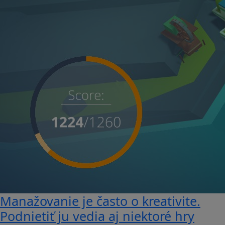
Manažovanie je často o kreativite.
Podnietiť ju vedia aj niektoré hry