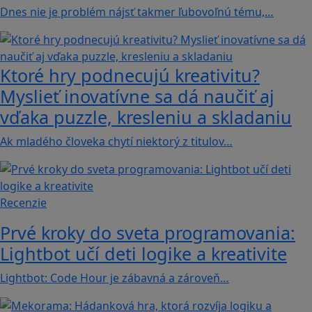
Dnes nie je problém nájsť takmer ľubovoľnú tému,…
Ktoré hry podnecujú kreativitu?
Myslieť inovatívne sa dá naučiť aj
vďaka puzzle, kresleniu a skladaniu
Ak mladého človeka chytí niektorý z titulov…
Recenzie
Prvé kroky do sveta programovania:
Lightbot učí deti logike a kreativite
Lightbot: Code Hour je zábavná a zároveň…