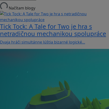
Načítam blogy
Tick Tock: A Tale for Tw‪o je hra s
netradičnou mechanikou spolupráce
Dvaja hráči simultánne lúštia bizarné logické…