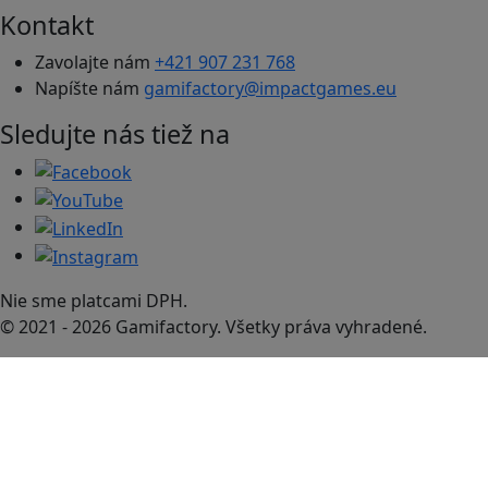
Kontakt
Zavolajte nám
+421 907 231 768
Napíšte nám
gamifactory@impactgames.eu
Sledujte nás tiež na
Nie sme platcami DPH.
© 2021 - 2026 Gamifactory. Všetky práva vyhradené.