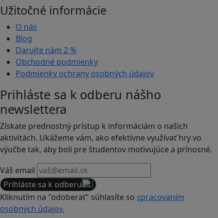
Užitočné informácie
O nás
Blog
Darujte nám
2 %
Obchodné podmienky
Podmienky ochrany osobných údajov
Prihláste sa k odberu nášho
newslettera
Získate prednostný prístup k informáciám o našich
aktivitách. Ukážeme vám, ako efektívne využívať hry vo
výučbe tak, aby boli pre študentov motivujúce a prínosné.
Váš email
Prihláste sa k odberu
Kliknutím na "odoberať" súhlasíte so
spracovaním
osobných údajov.