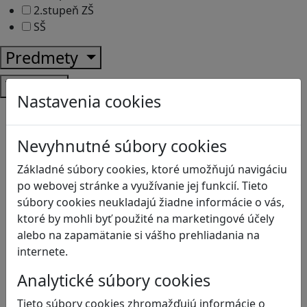
2.stupeň ZŠ
SŠ
Predmety
Témy
Nastavenia cookies
Bezpečnosť na internete
Čítanie s porozumením
Nevyhnutné súbory cookies
Digitálna rovnováha
Ekológia
Základné súbory cookies, ktoré umožňujú navigáciu
Globálne vzdelávanie
po webovej stránke a využívanie jej funkcií. Tieto
Kreativita
súbory cookies neukladajú žiadne informácie o vás,
Kritické myslenie
ktoré by mohli byť použité na marketingové účely
Kyberšikana
alebo na zapamätanie si vášho prehliadania na
Logické myslenie
internete.
Ľudské práva a tolerancia
Motorika a koncentrácia
Analytické súbory cookies
Programovanie/Technika
Tieto súbory cookies zhromažďujú informácie o