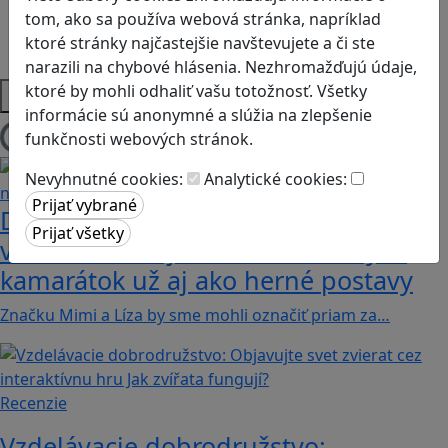
Sociálne zručnosti a kooperácia
tom, ako sa používa webová stránka, napríklad
Strategické myslenie
ktoré stránky najčastejšie navštevujete a či ste
Zdravie a pohyb
narazili na chybové hlásenia. Nezhromažďujú údaje,
ktoré by mohli odhaliť vašu totožnosť. Všetky
Platformy
informácie sú anonymné a slúžia na zlepšenie
funkčnosti webových stránok.
Načítam blogy
Nevyhnutné cookies:
Analytické cookies:
Dobrodružstvá Mimi a Lízy vo
videohre? Dvojica neoddeliteľných
kamarátok už aj ako herné postavy
Značku Mimi a Líza by sme mohli označiť priam za…
Recenzie
Vzdelávacie dobrodružstvo: