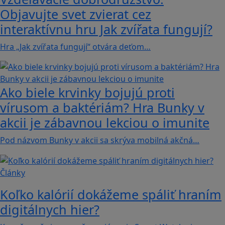
Objavujte svet zvierat cez
interaktívnu hru Jak zvířata fungují?
Hra „Jak zvířata fungují“ otvára deťom…
Ako biele krvinky bojujú proti
vírusom a baktériám? Hra Bunky v
akcii je zábavnou lekciou o imunite
Pod názvom Bunky v akcii sa skrýva mobilná akčná…
Články
Koľko kalórií dokážeme spáliť hraním
digitálnych hier?