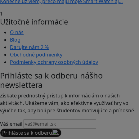
Konečne už viem, prečo majú moje Smart Watch aj…
1
Užitočné informácie
O nás
Blog
Darujte nám
2 %
Obchodné podmienky
Podmienky ochrany osobných údajov
Prihláste sa k odberu nášho
newslettera
Získate prednostný prístup k informáciám o našich
aktivitách. Ukážeme vám, ako efektívne využívať hry vo
výučbe tak, aby boli pre študentov motivujúce a prínosné.
Váš email
Prihláste sa k odberu