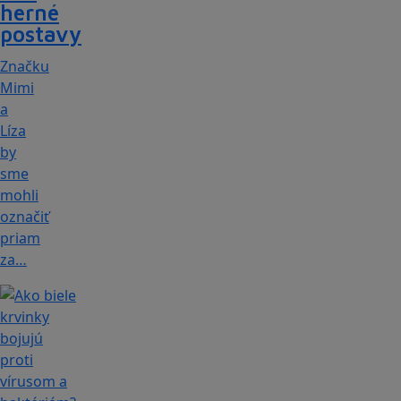
herné
postavy
Značku
Mimi
a
Líza
by
sme
mohli
označiť
priam
za…