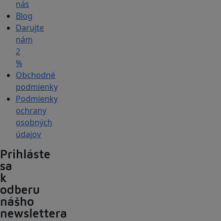
nás
Blog
Darujte
nám
2
%
Obchodné
podmienky
Podmienky
ochrany
osobných
údajov
Prihláste
sa
k
odberu
nášho
newslettera