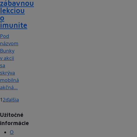
zábavnou
lekciou
o
imunite
Pod
názvom
Bunky
v akcii
sa
skrýva
mobilná
akčná…
1
2
ďalšia
Užitočné
informácie
O