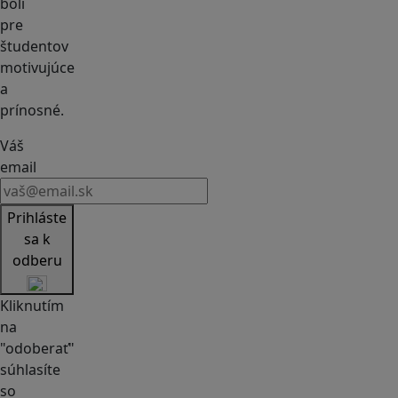
boli
pre
študentov
motivujúce
a
prínosné.
Váš
email
Prihláste
sa k
odberu
Kliknutím
na
"odoberať"
súhlasíte
so