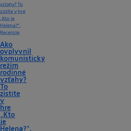
Recenzie
Ako
ovplyvnil
komunistický
režim
rodinné
vzťahy?
To
zistíte
v
hre
„Kto
je
Helena?“.