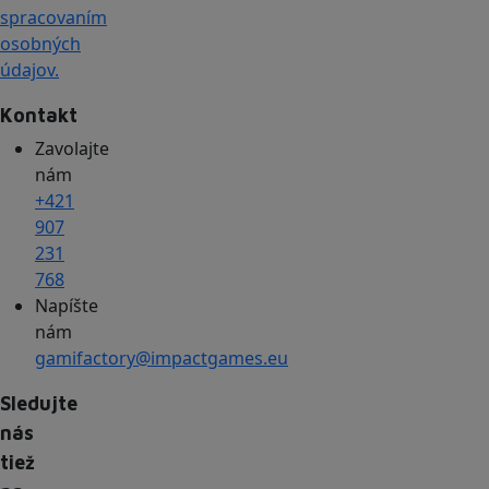
spracovaním
osobných
údajov.
Kontakt
Zavolajte
nám
+421
907
231
768
Napíšte
nám
gamifactory@impactgames.eu
Sledujte
nás
tiež