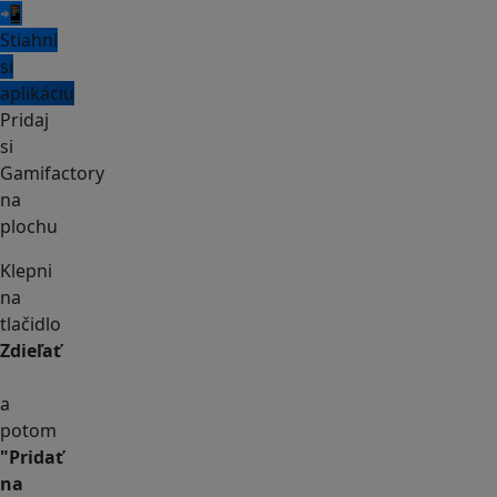
📲
Stiahni
si
aplikáciu
Pridaj
si
Gamifactory
na
plochu
Klepni
na
tlačidlo
Zdieľať
a
potom
"Pridať
na