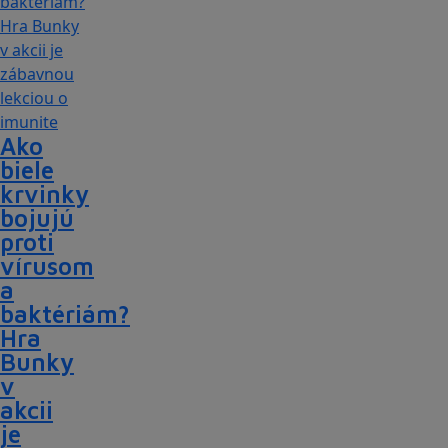
Ako
biele
krvinky
bojujú
proti
vírusom
a
baktériám?
Hra
Bunky
v
akcii
je