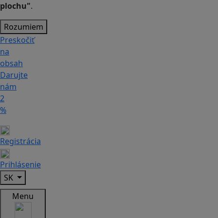
plochu"
.
Rozumiem
Preskočiť
na
obsah
Darujte
nám
2
%
Registrácia
Prihlásenie
SK
Menu