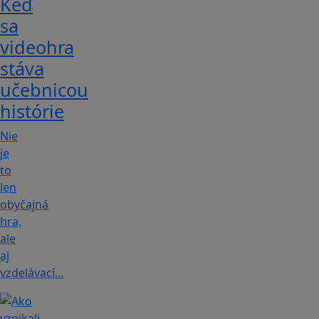
Keď
sa
videohra
stáva
učebnicou
histórie
Nie
je
to
len
obyčajná
hra,
ale
aj
vzdelávací…