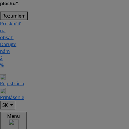
plochu"
.
Rozumiem
Preskočiť
na
obsah
Darujte
nám
2
%
Registrácia
Prihlásenie
SK
Menu