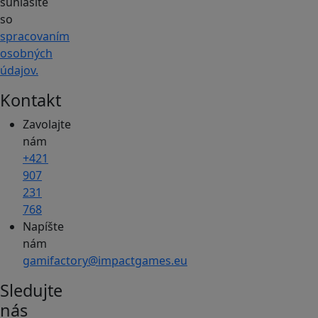
súhlasíte
so
spracovaním
osobných
údajov.
Kontakt
Zavolajte
nám
+421
907
231
768
Napíšte
nám
gamifactory@impactgames.eu
Sledujte
nás