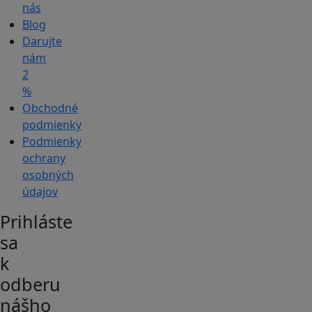
nás
Blog
Darujte
nám
2
%
Obchodné
podmienky
Podmienky
ochrany
osobných
údajov
Prihláste
sa
k
odberu
nášho