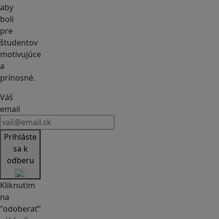
aby
boli
pre
študentov
motivujúce
a
prínosné.
Váš
email
Prihláste
sa k
odberu
Kliknutím
na
"odoberať"