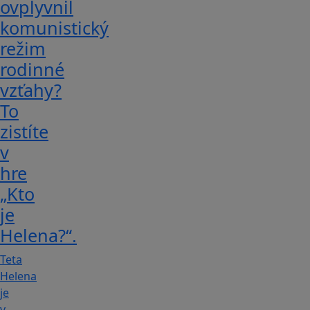
ovplyvnil
komunistický
režim
rodinné
vzťahy?
To
zistíte
v
hre
„Kto
je
Helena?“.
Teta
Helena
je
v