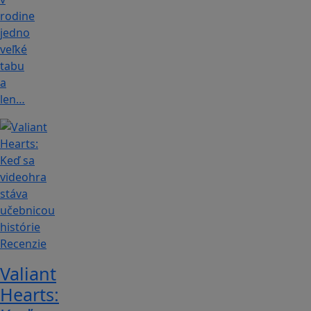
rodine
jedno
veľké
tabu
a
len…
Recenzie
Valiant
Hearts: