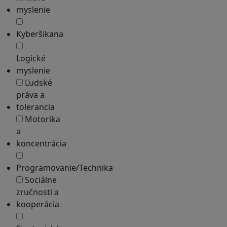
myslenie
Kyberšikana
Logické
myslenie
Ľudské
práva a
tolerancia
Motorika
a
koncentrácia
Programovanie/Technika
Sociálne
zručnosti a
kooperácia