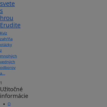
svete
s
hrou
Erudite
Kvíz
zahŕňa
otázky
z
mnohých
vedných
odborov
a…
1
Užitočné
informácie
O