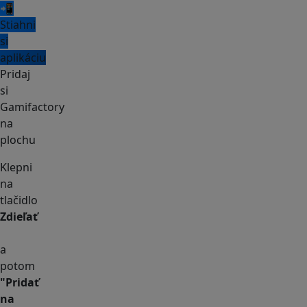
📲
Stiahni
si
aplikáciu
Pridaj
si
Gamifactory
na
plochu
Klepni
na
tlačidlo
Zdieľať
a
potom
"Pridať
na