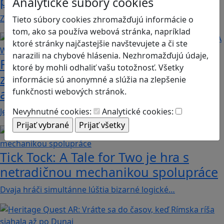
pravidlá
Analytické súbory cookies
Zohľadňovať treba vývinové špecifiká detí, a…
Tieto súbory cookies zhromažďujú informácie o
tom, ako sa používa webová stránka, napríklad
ktoré stránky najčastejšie navštevujete a či ste
narazili na chybové hlásenia. Nezhromažďujú údaje,
Fotografujte zvieratká, aby ste
ktoré by mohli odhaliť vašu totožnosť. Všetky
zachránili ostrov v Alba: A Wildlife
informácie sú anonymné a slúžia na zlepšenie
adventure
funkčnosti webových stránok.
Jednoduchá hra, vhodná pre kohokoľvek z rodiny,…
Nevyhnutné cookies:
Analytické cookies:
Tick Tock: A Tale for Tw‪o je hra s
netradičnou mechanikou spolupráce
Dvaja hráči simultánne lúštia bizarné logické…