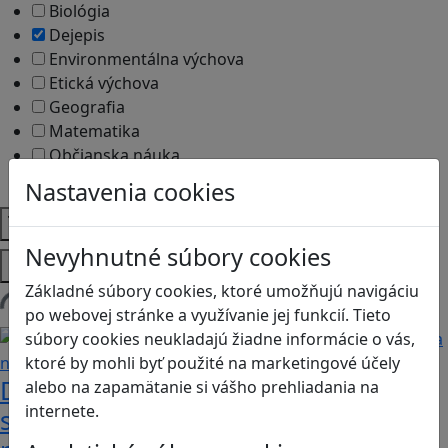
Biológia
Dejepis
Environmentálna výchova
Etická výchova
Geografia
Matematika
Občianska náuka
Vlastiveda
Nastavenia cookies
Témy
Nevyhnutné súbory cookies
Platformy
Základné súbory cookies, ktoré umožňujú navigáciu
Načítam blogy
po webovej stránke a využívanie jej funkcií. Tieto
súbory cookies neukladajú žiadne informácie o vás,
ktoré by mohli byť použité na marketingové účely
Desatoro rád pre rodičov, ako sa hrať
alebo na zapamätanie si vášho prehliadania na
internete.
s deťmi videohry a nastavovať