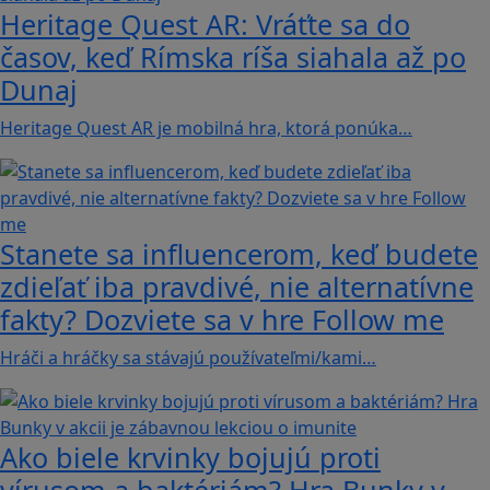
Heritage Quest AR: Vráťte sa do
časov, keď Rímska ríša siahala až po
Dunaj
Heritage Quest AR je mobilná hra, ktorá ponúka…
Stanete sa influencerom, keď budete
zdieľať iba pravdivé, nie alternatívne
fakty? Dozviete sa v hre Follow me
Hráči a hráčky sa stávajú používateľmi/kami…
Ako biele krvinky bojujú proti
vírusom a baktériám? Hra Bunky v