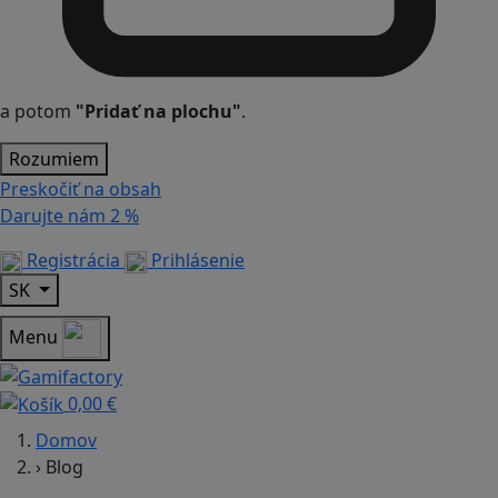
a potom
"Pridať na plochu"
.
Rozumiem
Preskočiť na obsah
Darujte nám
2 %
Registrácia
Prihlásenie
SK
Menu
0,00 €
Domov
›
Blog