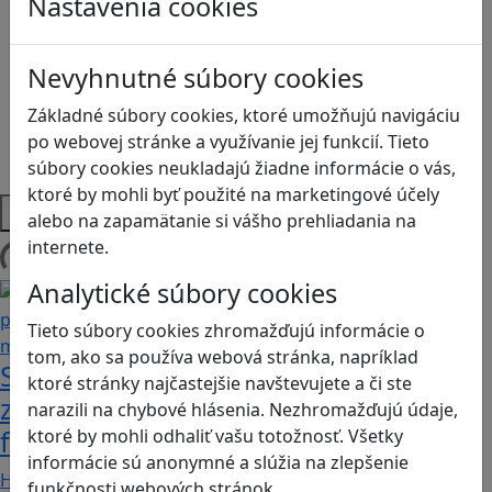
Nastavenia cookies
Logické myslenie
Ľudské práva a tolerancia
Motorika a koncentrácia
Nevyhnutné súbory cookies
Programovanie/Technika
Sociálne zručnosti a kooperácia
Základné súbory cookies, ktoré umožňujú navigáciu
Strategické myslenie
po webovej stránke a využívanie jej funkcií. Tieto
Zdravie a pohyb
súbory cookies neukladajú žiadne informácie o vás,
ktoré by mohli byť použité na marketingové účely
Platformy
alebo na zapamätanie si vášho prehliadania na
internete.
Načítam blogy
Analytické súbory cookies
Tieto súbory cookies zhromažďujú informácie o
tom, ako sa používa webová stránka, napríklad
Stanete sa influencerom, keď budete
ktoré stránky najčastejšie navštevujete a či ste
zdieľať iba pravdivé, nie alternatívne
narazili na chybové hlásenia. Nezhromažďujú údaje,
fakty? Dozviete sa v hre Follow me
ktoré by mohli odhaliť vašu totožnosť. Všetky
informácie sú anonymné a slúžia na zlepšenie
Hráči a hráčky sa stávajú používateľmi/kami…
funkčnosti webových stránok.