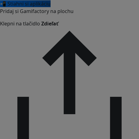
📲 Stiahni si aplikáciu
Pridaj si Gamifactory na plochu
Klepni na tlačidlo
Zdieľať