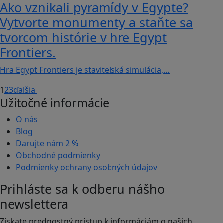
Ako vznikali pyramídy v Egypte?
Vytvorte monumenty a staňte sa
tvorcom histórie v hre Egypt
Frontiers.
Hra Egypt Frontiers je staviteľská simulácia,…
1
2
3
ďalšia
Užitočné informácie
O nás
Blog
Darujte nám
2 %
Obchodné podmienky
Podmienky ochrany osobných údajov
Prihláste sa k odberu nášho
newslettera
Získate prednostný prístup k informáciám o našich