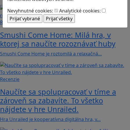
Nevyhnutné cookies:
Analytické cookies:
Recenzie
Smushi Come Home: Milá hra, v
ktorej sa naučíte rozoznávať huby
Smushi Come Home je roztomilá a relaxačná…
Recenzie
Naučíte sa spolupracovať v tíme a
zároveň sa zabavíte. To všetko
nájdete v hre Unrailed.
Hra Unrailed je kooperatívna digitálna hra, v…