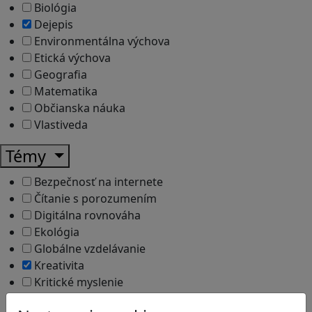
Biológia
Dejepis
Environmentálna výchova
Etická výchova
Geografia
Matematika
Občianska náuka
Vlastiveda
Témy
Bezpečnosť na internete
Čítanie s porozumením
Digitálna rovnováha
Ekológia
Globálne vzdelávanie
Kreativita
Kritické myslenie
Kyberšikana