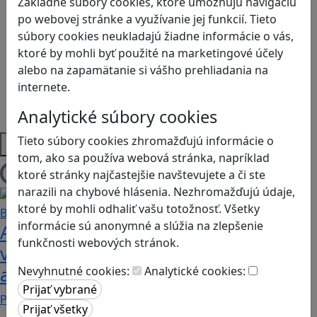
Základné súbory cookies, ktoré umožňujú navigáciu
Logické myslenie
po webovej stránke a využívanie jej funkcií. Tieto
Ľudské práva a tolerancia
súbory cookies neukladajú žiadne informácie o vás,
Motorika a koncentrácia
ktoré by mohli byť použité na marketingové účely
Programovanie/Technika
alebo na zapamätanie si vášho prehliadania na
Sociálne zručnosti a kooperácia
internete.
Strategické myslenie
Zdravie a pohyb
Analytické súbory cookies
Tieto súbory cookies zhromažďujú informácie o
Platformy
tom, ako sa používa webová stránka, napríklad
ktoré stránky najčastejšie navštevujete a či ste
Načítam blogy
narazili na chybové hlásenia. Nezhromažďujú údaje,
ktoré by mohli odhaliť vašu totožnosť. Všetky
informácie sú anonymné a slúžia na zlepšenie
Ako biele krvinky bojujú proti
funkčnosti webových stránok.
vírusom a baktériám? Hra Bunky v
akcii je zábavnou lekciou o imunite
Nevyhnutné cookies:
Analytické cookies:
Pod názvom Bunky v akcii sa skrýva mobilná akčná…