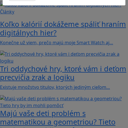
Články
Koľko kalórií dokážeme spáliť hraním
digitálnych hier?
Konečne už viem, prečo majú moje Smart Watch aj…
Tri oddychové hry, ktoré vám i deťom
precvičia zrak a logiku
Existuje množstvo titulov, ktorých jediným cieľom…
Majú vaše deti problém s
matematikou a geometriou? Tieto