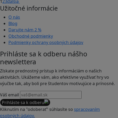
1
2
3
ďalšia
Užitočné informácie
O nás
Blog
Darujte nám
2 %
Obchodné podmienky
Podmienky ochrany osobných údajov
Prihláste sa k odberu nášho
newslettera
Získate prednostný prístup k informáciám o našich
aktivitách. Ukážeme vám, ako efektívne využívať hry vo
výučbe tak, aby boli pre študentov motivujúce a prínosné.
Váš email
Prihláste sa k odberu
Kliknutím na "odoberať" súhlasíte so
spracovaním
osobných údajov.