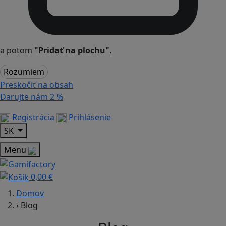
a potom
"Pridať na plochu"
.
Rozumiem
Preskočiť na obsah
Darujte nám
2 %
Registrácia
Prihlásenie
SK
Menu
0,00 €
Domov
›
Blog