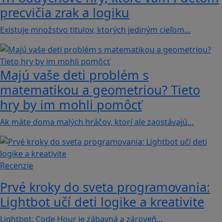
precvičia zrak a logiku
Existuje množstvo titulov, ktorých jediným cieľom…
Majú vaše deti problém s
matematikou a geometriou? Tieto
hry by im mohli pomôcť
Ak máte doma malých hráčov, ktorí ale zaostávajú…
Recenzie
Prvé kroky do sveta programovania:
Lightbot učí deti logike a kreativite
Lightbot: Code Hour je zábavná a zároveň…