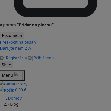
a potom
"Pridať na plochu"
.
Rozumiem
Preskočiť na obsah
Darujte nám
2 %
Registrácia
Prihlásenie
SK
Menu
0,00 €
Domov
›
Blog