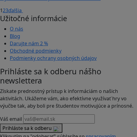
1
2
3
ďalšia
Užitočné informácie
O nás
Blog
Darujte nám
2 %
Obchodné podmienky
Podmienky ochrany osobných údajov
Prihláste sa k odberu nášho
newslettera
Získate prednostný prístup k informáciám o našich
aktivitách. Ukážeme vám, ako efektívne využívať hry vo
výučbe tak, aby boli pre študentov motivujúce a prínosné.
Váš email
Prihláste sa k odberu
Kliknutím na "odoberať" súhlasíte so
spracovaním