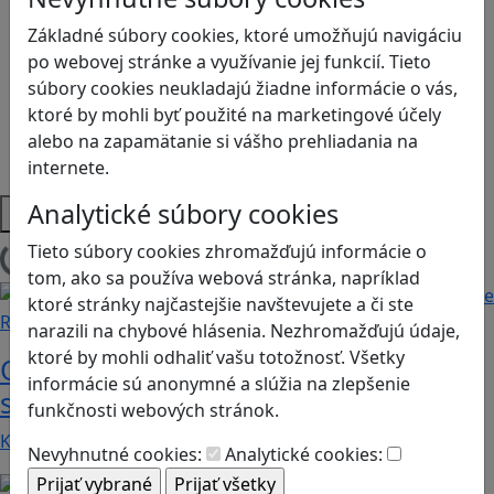
Logické myslenie
Ľudské práva a tolerancia
Základné súbory cookies, ktoré umožňujú navigáciu
Motorika a koncentrácia
po webovej stránke a využívanie jej funkcií. Tieto
Programovanie/Technika
súbory cookies neukladajú žiadne informácie o vás,
Sociálne zručnosti a kooperácia
ktoré by mohli byť použité na marketingové účely
Strategické myslenie
alebo na zapamätanie si vášho prehliadania na
Zdravie a pohyb
internete.
Analytické súbory cookies
Platformy
Tieto súbory cookies zhromažďujú informácie o
Načítam blogy
tom, ako sa používa webová stránka, napríklad
ktoré stránky najčastejšie navštevujete a či ste
Recenzie
narazili na chybové hlásenia. Nezhromažďujú údaje,
ktoré by mohli odhaliť vašu totožnosť. Všetky
Otestujete a rozšírte svoje znalosti o
informácie sú anonymné a slúžia na zlepšenie
svete s hrou Erudite
funkčnosti webových stránok.
Kvíz zahŕňa otázky z mnohých vedných odborov a…
Nevyhnutné cookies:
Analytické cookies: