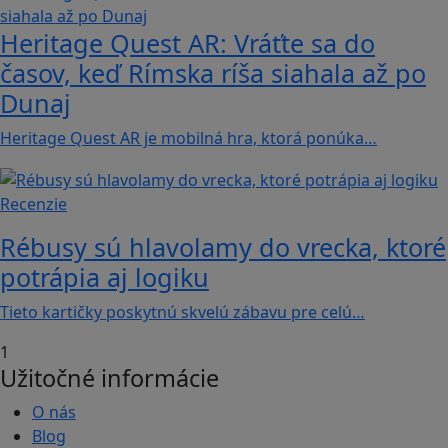
Heritage Quest AR: Vráťte sa do
časov, keď Rímska ríša siahala až po
Dunaj
Heritage Quest AR je mobilná hra, ktorá ponúka…
Recenzie
Rébusy sú hlavolamy do vrecka, ktoré
potrápia aj logiku
Tieto kartičky poskytnú skvelú zábavu pre celú…
1
Užitočné informácie
O nás
Blog