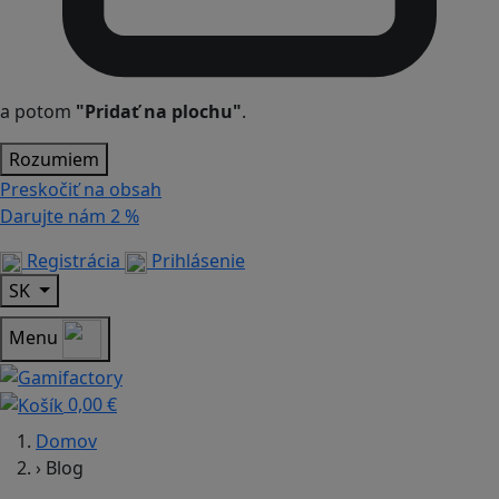
a potom
"Pridať na plochu"
.
Rozumiem
Preskočiť na obsah
Darujte nám
2 %
Registrácia
Prihlásenie
SK
Menu
0,00 €
Domov
›
Blog