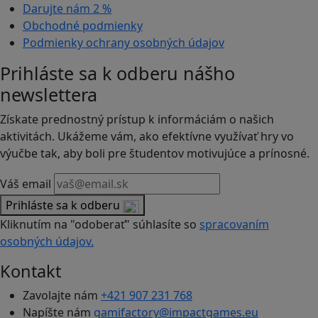
Darujte nám
2 %
Obchodné podmienky
Podmienky ochrany osobných údajov
Prihláste sa k odberu nášho
newslettera
Získate prednostný prístup k informáciám o našich
aktivitách. Ukážeme vám, ako efektívne využívať hry vo
výučbe tak, aby boli pre študentov motivujúce a prínosné.
Váš email
Prihláste sa k odberu
Kliknutím na "odoberať" súhlasíte so
spracovaním
osobných údajov.
Kontakt
Zavolajte nám
+421 907 231 768
Napíšte nám
gamifactory@impactgames.eu