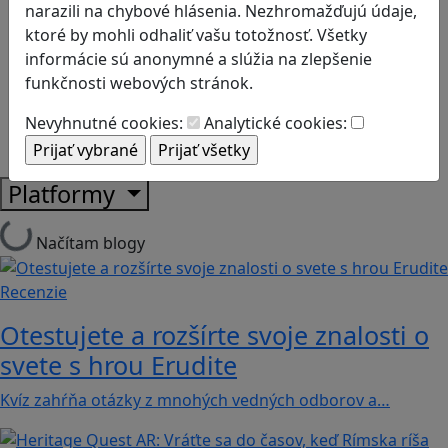
Logické myslenie
narazili na chybové hlásenia. Nezhromažďujú údaje,
Ľudské práva a tolerancia
ktoré by mohli odhaliť vašu totožnosť. Všetky
Motorika a koncentrácia
informácie sú anonymné a slúžia na zlepšenie
Programovanie/Technika
funkčnosti webových stránok.
Sociálne zručnosti a kooperácia
Nevyhnutné cookies:
Analytické cookies:
Strategické myslenie
Zdravie a pohyb
Platformy
Načítam blogy
Recenzie
Otestujete a rozšírte svoje znalosti o
svete s hrou Erudite
Kvíz zahŕňa otázky z mnohých vedných odborov a…