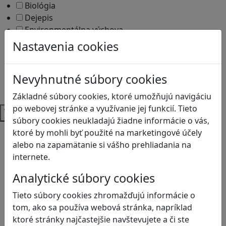
Biológia
Dejepis
Environmentálna výchova
Etická výchova
Nastavenia cookies
Geografia
Matematika
Nevyhnutné súbory cookies
Občianska náuka
Vlastiveda
Základné súbory cookies, ktoré umožňujú navigáciu
po webovej stránke a využívanie jej funkcií. Tieto
Témy
súbory cookies neukladajú žiadne informácie o vás,
Bezpečnosť na internete
ktoré by mohli byť použité na marketingové účely
Čítanie s porozumením
alebo na zapamätanie si vášho prehliadania na
Digitálna rovnováha
internete.
Ekológia
Analytické súbory cookies
Globálne vzdelávanie
Kreativita
Tieto súbory cookies zhromažďujú informácie o
Kritické myslenie
tom, ako sa používa webová stránka, napríklad
Kyberšikana
ktoré stránky najčastejšie navštevujete a či ste