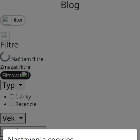
Blog
Filter
Filtre
Načítam filtre
Zmazať filtre
Filtrovať
Typ
Články
Recenzie
Vek
Predmety
Nastavenia cookies