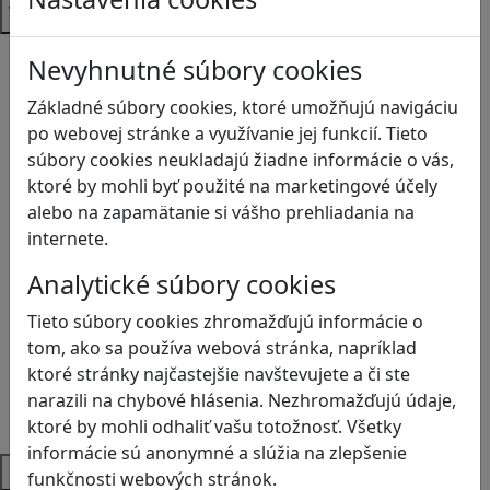
Témy
Bezpečnosť na internete
Nevyhnutné súbory cookies
Čítanie s porozumením
Základné súbory cookies, ktoré umožňujú navigáciu
Digitálna rovnováha
po webovej stránke a využívanie jej funkcií. Tieto
Ekológia
súbory cookies neukladajú žiadne informácie o vás,
Globálne vzdelávanie
ktoré by mohli byť použité na marketingové účely
Kreativita
alebo na zapamätanie si vášho prehliadania na
Kritické myslenie
internete.
Kyberšikana
Logické myslenie
Analytické súbory cookies
Ľudské práva a tolerancia
Motorika a koncentrácia
Tieto súbory cookies zhromažďujú informácie o
Programovanie/Technika
tom, ako sa používa webová stránka, napríklad
Sociálne zručnosti a kooperácia
ktoré stránky najčastejšie navštevujete a či ste
Strategické myslenie
narazili na chybové hlásenia. Nezhromažďujú údaje,
Zdravie a pohyb
ktoré by mohli odhaliť vašu totožnosť. Všetky
informácie sú anonymné a slúžia na zlepšenie
Platformy
funkčnosti webových stránok.