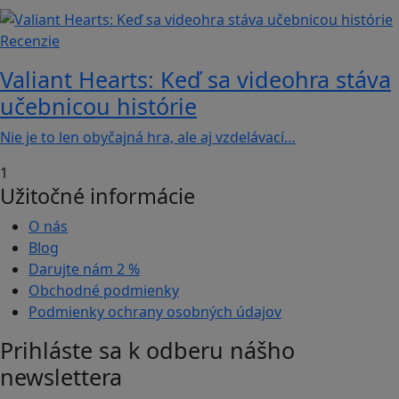
Recenzie
Valiant Hearts: Keď sa videohra stáva
učebnicou histórie
Nie je to len obyčajná hra, ale aj vzdelávací…
1
Užitočné informácie
O nás
Blog
Darujte nám
2 %
Obchodné podmienky
Podmienky ochrany osobných údajov
Prihláste sa k odberu nášho
newslettera