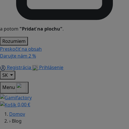
a potom
"Pridať na plochu"
.
Rozumiem
Preskočiť na obsah
Darujte nám
2 %
Registrácia
Prihlásenie
SK
Menu
0,00 €
Domov
›
Blog