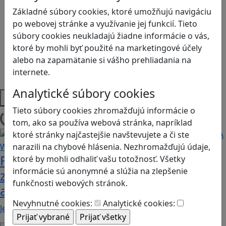
Logické myslenie
Základné súbory cookies, ktoré umožňujú navigáciu
Ľudské práva a tolerancia
po webovej stránke a využívanie jej funkcií. Tieto
Motorika a koncentrácia
súbory cookies neukladajú žiadne informácie o vás,
Programovanie/Technika
ktoré by mohli byť použité na marketingové účely
Sociálne zručnosti a kooperácia
alebo na zapamätanie si vášho prehliadania na
Strategické myslenie
internete.
Zdravie a pohyb
Analytické súbory cookies
Platformy
Tieto súbory cookies zhromažďujú informácie o
tom, ako sa používa webová stránka, napríklad
Načítam blogy
ktoré stránky najčastejšie navštevujete a či ste
narazili na chybové hlásenia. Nezhromažďujú údaje,
Fotografujte zvieratká, aby ste
ktoré by mohli odhaliť vašu totožnosť. Všetky
informácie sú anonymné a slúžia na zlepšenie
zachránili ostrov v Alba: A Wildlife
funkčnosti webových stránok.
adventure
Nevyhnutné cookies:
Analytické cookies:
Jednoduchá hra, vhodná pre kohokoľvek z rodiny,…