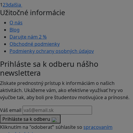
1
2
3
ďalšia
Užitočné informácie
O nás
Blog
Darujte nám
2 %
Obchodné podmienky
Podmienky ochrany osobných údajov
Prihláste sa k odberu nášho
newslettera
Získate prednostný prístup k informáciám o našich
aktivitách. Ukážeme vám, ako efektívne využívať hry vo
výučbe tak, aby boli pre študentov motivujúce a prínosné.
Váš email
Prihláste sa k odberu
Kliknutím na "odoberať" súhlasíte so
spracovaním