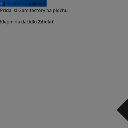
📲 Stiahni si aplikáciu
Pridaj si Gamifactory na plochu
Klepni na tlačidlo
Zdieľať