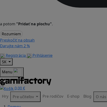
a potom
"Pridať na plochu"
.
Rozumiem
Preskočiť na obsah
Darujte nám
2 %
Registrácia
Prihlásenie
SK
Menu
0,00 €
Hry
Pre rodičov
E-shop
Blog
Pre učiteľov
O ná
Domov