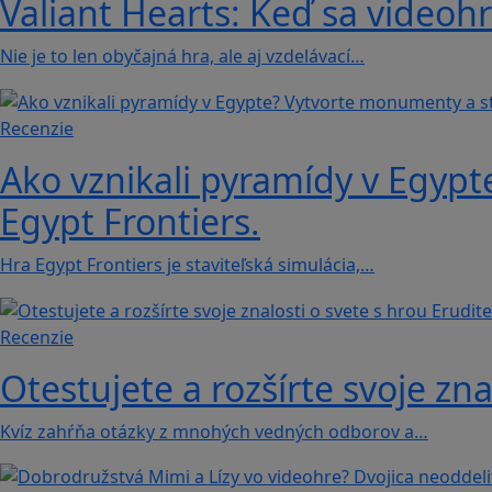
Valiant Hearts: Keď sa videohr
Nie je to len obyčajná hra, ale aj vzdelávací…
Recenzie
Ako vznikali pyramídy v Egypt
Egypt Frontiers.
Hra Egypt Frontiers je staviteľská simulácia,…
Recenzie
Otestujete a rozšírte svoje zna
Kvíz zahŕňa otázky z mnohých vedných odborov a…