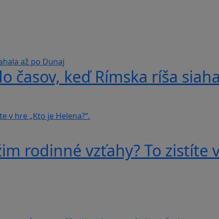
do časov, keď Rímska ríša siah
im rodinné vzťahy? To zistíte v