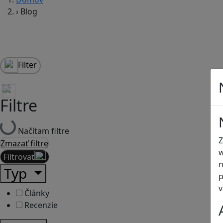
›
Blog
Filter
Filtre
Načítam filtre
Z
Zmazať filtre
w
Filtrovať
n
Typ
p
v
Články
Recenzie