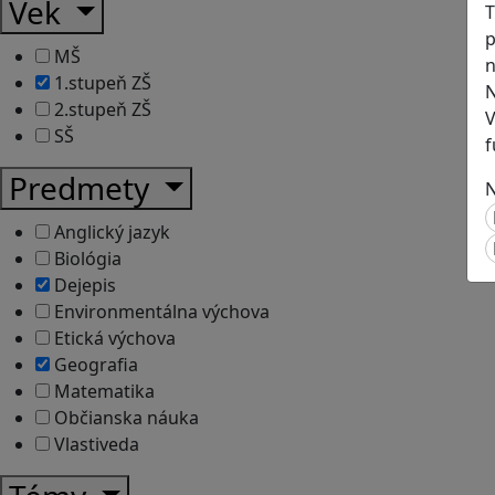
Vek
T
p
MŠ
n
1.stupeň ZŠ
N
2.stupeň ZŠ
V
SŠ
f
Predmety
N
Anglický jazyk
Biológia
Dejepis
Environmentálna výchova
Etická výchova
Geografia
Matematika
Občianska náuka
Vlastiveda