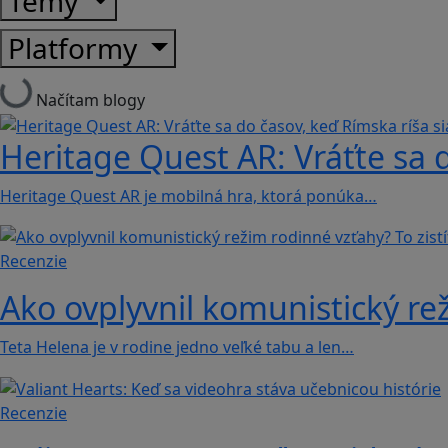
Témy
Platformy
Načítam blogy
Heritage Quest AR: Vráťte sa 
Heritage Quest AR je mobilná hra, ktorá ponúka…
Recenzie
Ako ovplyvnil komunistický rež
Teta Helena je v rodine jedno veľké tabu a len…
Recenzie