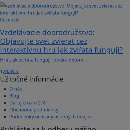
Recenzie
Vzdelávacie dobrodružstvo:
Objavujte svet zvierat cez
interaktívnu hru Jak zvířata fungují?
Hra „Jak zvířata fungují“ otvára deťom…
1
2
ďalšia
Užitočné informácie
O nás
Blog
Darujte nám
2 %
Obchodné podmienky
Podmienky ochrany osobných údajov
Prihláste sa k odberu nášho