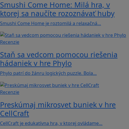
Smushi Come Home: Milá hra, v
ktorej sa naučíte rozoznávať huby
Smushi Come Home je roztomilá a relaxačná…
Recenzie
Staň sa vedcom pomocou riešenia
hádaniek v hre Phylo
Phylo patrí do žánru logických puzzle. Bola…
Recenzie
Preskúmaj mikrosvet buniek v hre
CellCraft
CellCraft je edukatívna hra, v ktorej ovládame…