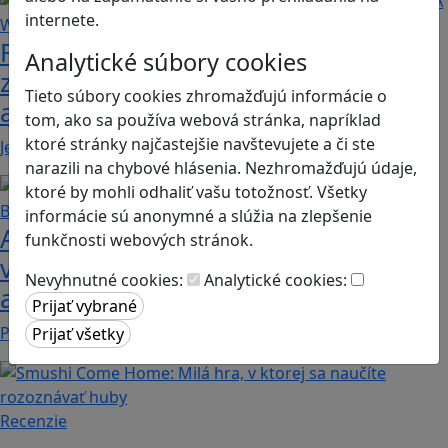
internete.
Fotografujte zvieratká, aby ste
Analytické súbory cookies
zachránili ostrov v Alba: A Wildlife
Tieto súbory cookies zhromažďujú informácie o
adventure
tom, ako sa používa webová stránka, napríklad
ktoré stránky najčastejšie navštevujete a či ste
Jednoduchá hra, vhodná pre kohokoľvek z rodiny,…
narazili na chybové hlásenia. Nezhromažďujú údaje,
ktoré by mohli odhaliť vašu totožnosť. Všetky
informácie sú anonymné a slúžia na zlepšenie
Ako biele krvinky bojujú proti
funkčnosti webových stránok.
vírusom a baktériám? Hra Bunky v
Nevyhnutné cookies:
Analytické cookies:
akcii je zábavnou lekciou o imunite
Pod názvom Bunky v akcii sa skrýva mobilná akčná…
Recenzie