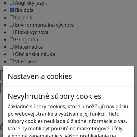
Anglický jazyk
Biológia
Dejepis
Environmentálna výchova
Etická výchova
Geografia
Matematika
Občianska náuka
Vlastiveda
Témy
Nastavenia cookies
Platformy
Nevyhnutné súbory cookies
Android
Základné súbory cookies, ktoré umožňujú navigáciu
Herná konzola
po webovej stránke a využívanie jej funkcií. Tieto
Stolové, kartové
súbory cookies neukladajú žiadne informácie o vás,
ktoré by mohli byť použité na marketingové účely
Načítam blogy
alebo na zapamätanie si vášho prehliadania na