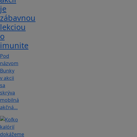
je
zábavnou
lekciou
o
imunite
Pod
názvom
Bunky
v akcii
sa
skrýva
mobilná
akčná…