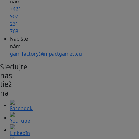
nám
+421
907
231
768
Napíšte
nám
gamifactory@impactgames.eu
Sledujte
nás
tiež
na