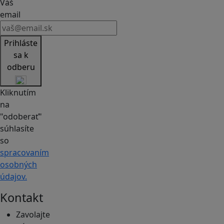
Váš
email
Prihláste
sa k
odberu
Kliknutím
na
"odoberať"
súhlasíte
so
spracovaním
osobných
údajov.
Kontakt
Zavolajte