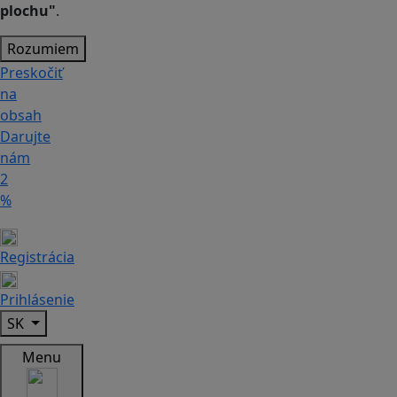
plochu"
.
Rozumiem
Preskočiť
na
obsah
Darujte
nám
2
%
Registrácia
Prihlásenie
SK
Menu