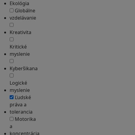
Ekológia
Globálne
vzdelávanie
Kreativita
Kritické
myslenie
Kyberšikana
Logické
myslenie
Ľudské
práva a
tolerancia
Motorika
a
koncentrácia