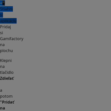
📲
Stiahni
si
aplikáciu
Pridaj
si
Gamifactory
na
plochu
Klepni
na
tlačidlo
Zdieľať
a
potom
"Pridať
na