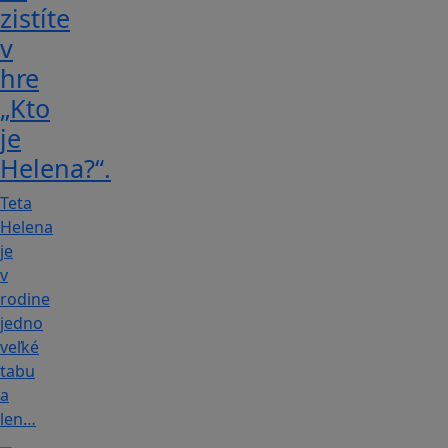
zistíte
v
hre
„Kto
je
Helena?“.
Teta
Helena
je
v
rodine
jedno
veľké
tabu
a
len…