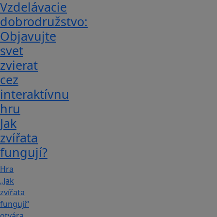
Vzdelávacie
dobrodružstvo:
Objavujte
svet
zvierat
cez
interaktívnu
hru
Jak
zvířata
fungují?
Hra
„Jak
zvířata
fungují“
otvára