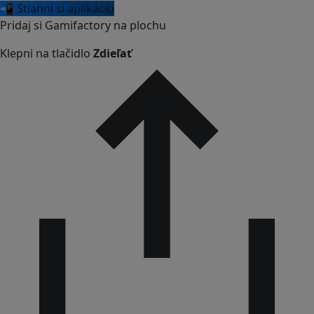
📲 Stiahni si aplikáciu
Pridaj si Gamifactory na plochu
Klepni na tlačidlo
Zdieľať