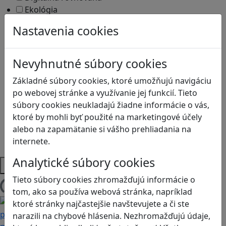
Ekológia
Globálne vzdelávanie
Nastavenia cookies
Kreativita
Kritické myslenie
Kyberšikana
Nevyhnutné súbory cookies
Logické myslenie
Základné súbory cookies, ktoré umožňujú navigáciu
Ľudské práva a tolerancia
po webovej stránke a využívanie jej funkcií. Tieto
Motorika a koncentrácia
súbory cookies neukladajú žiadne informácie o vás,
Programovanie/Technika
ktoré by mohli byť použité na marketingové účely
Sociálne zručnosti a kooperácia
alebo na zapamätanie si vášho prehliadania na
Strategické myslenie
internete.
Zdravie a pohyb
Analytické súbory cookies
Platformy
Tieto súbory cookies zhromažďujú informácie o
Načítam blogy
tom, ako sa používa webová stránka, napríklad
ktoré stránky najčastejšie navštevujete a či ste
narazili na chybové hlásenia. Nezhromažďujú údaje,