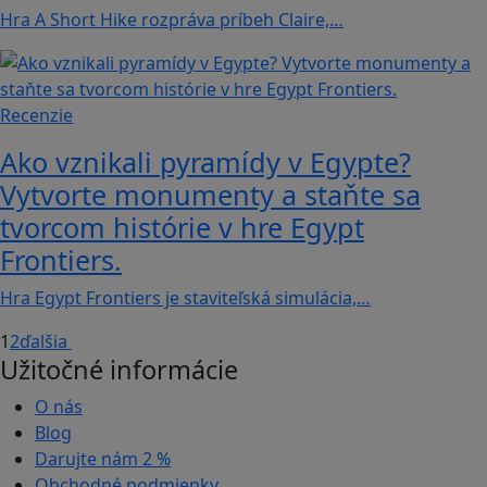
Hra A Short Hike rozpráva príbeh Claire,…
Recenzie
Ako vznikali pyramídy v Egypte?
Vytvorte monumenty a staňte sa
tvorcom histórie v hre Egypt
Frontiers.
Hra Egypt Frontiers je staviteľská simulácia,…
1
2
ďalšia
Užitočné informácie
O nás
Blog
Darujte nám
2 %
Obchodné podmienky