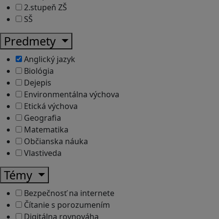
2.stupeň ZŠ
SŠ
Predmety
Anglický jazyk
Biológia
Dejepis
Environmentálna výchova
Etická výchova
Geografia
Matematika
Občianska náuka
Vlastiveda
Témy
Bezpečnosť na internete
Čítanie s porozumením
Digitálna rovnováha