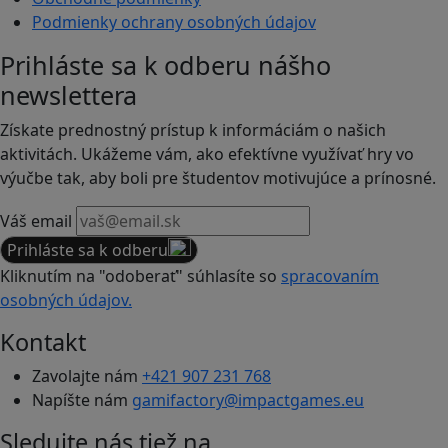
Podmienky ochrany osobných údajov
Prihláste sa k odberu nášho
newslettera
Získate prednostný prístup k informáciám o našich
aktivitách. Ukážeme vám, ako efektívne využívať hry vo
výučbe tak, aby boli pre študentov motivujúce a prínosné.
Váš email
Prihláste sa k odberu
Kliknutím na "odoberať" súhlasíte so
spracovaním
osobných údajov.
Kontakt
Zavolajte nám
+421 907 231 768
Napíšte nám
gamifactory@impactgames.eu
Sledujte nás tiež na