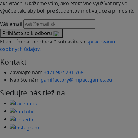
aktivitách. Ukážeme vám, ako efektívne využívať hry vo
výučbe tak, aby boli pre študentov motivujúce a prínosné.
Váš email
Prihláste sa k odberu
Kliknutím na "odoberať" súhlasíte so
spracovaním
osobných údajov.
Kontakt
Zavolajte nám
+421 907 231 768
Napíšte nám
gamifactory@impactgames.eu
Sledujte nás tiež na