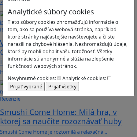
Značku Mimi a Líza by sme mohli označiť priam za…
Analytické súbory cookies
Tieto súbory cookies zhromažďujú informácie o
tom, ako sa používa webová stránka, napríklad
Recenzie
ktoré stránky najčastejšie navštevujete a či ste
Vzdelávacie dobrodružstvo:
narazili na chybové hlásenia. Nezhromažďujú údaje,
Objavujte svet zvierat cez
ktoré by mohli odhaliť vašu totožnosť. Všetky
informácie sú anonymné a slúžia na zlepšenie
interaktívnu hru Jak zvířata fungují?
funkčnosti webových stránok.
Hra „Jak zvířata fungují“ otvára deťom…
Nevyhnutné cookies:
Analytické cookies:
Recenzie
Smushi Come Home: Milá hra, v
ktorej sa naučíte rozoznávať huby
Smushi Come Home je roztomilá a relaxačná…