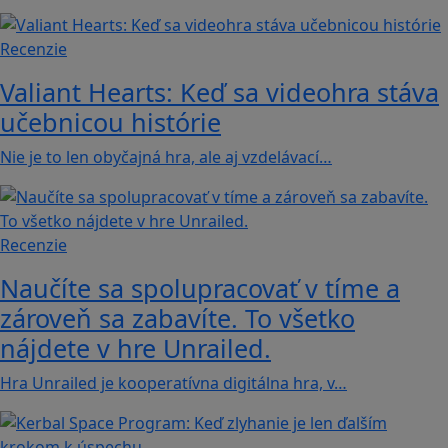
Recenzie
Valiant Hearts: Keď sa videohra stáva
učebnicou histórie
Nie je to len obyčajná hra, ale aj vzdelávací…
Recenzie
Naučíte sa spolupracovať v tíme a
zároveň sa zabavíte. To všetko
nájdete v hre Unrailed.
Hra Unrailed je kooperatívna digitálna hra, v…