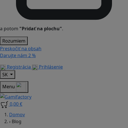
a potom
"Pridať na plochu"
.
Rozumiem
Preskočiť na obsah
Darujte nám
2 %
Registrácia
Prihlásenie
SK
Menu
0,00 €
Domov
›
Blog