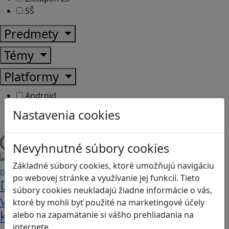
SŠ
Predmety
Témy
Platformy
Android
Herná konzola
Nastavenia cookies
Stolové, kartové
Nevyhnutné súbory cookies
Načítam blogy
Základné súbory cookies, ktoré umožňujú navigáciu
po webovej stránke a využívanie jej funkcií. Tieto
Dobrodružstvá Mimi a Lízy vo
súbory cookies neukladajú žiadne informácie o vás,
videohre? Dvojica neoddeliteľných
ktoré by mohli byť použité na marketingové účely
kamarátok už aj ako herné postavy
alebo na zapamätanie si vášho prehliadania na
internete.