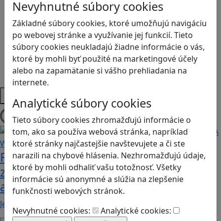
Logické myslenie
Nevyhnutné súbory cookies
Ľudské práva a tolerancia
Základné súbory cookies, ktoré umožňujú navigáciu
Motorika a koncentrácia
po webovej stránke a využívanie jej funkcií. Tieto
Programovanie/Technika
súbory cookies neukladajú žiadne informácie o vás,
Sociálne zručnosti a kooperácia
ktoré by mohli byť použité na marketingové účely
Strategické myslenie
alebo na zapamätanie si vášho prehliadania na
Zdravie a pohyb
internete.
Platformy
Analytické súbory cookies
Tieto súbory cookies zhromažďujú informácie o
Načítam blogy
tom, ako sa používa webová stránka, napríklad
ktoré stránky najčastejšie navštevujete a či ste
Fotografujte zvieratká, aby ste
narazili na chybové hlásenia. Nezhromažďujú údaje,
ktoré by mohli odhaliť vašu totožnosť. Všetky
zachránili ostrov v Alba: A Wildlife
informácie sú anonymné a slúžia na zlepšenie
adventure
funkčnosti webových stránok.
Jednoduchá hra, vhodná pre kohokoľvek z rodiny,…
Nevyhnutné cookies:
Analytické cookies: