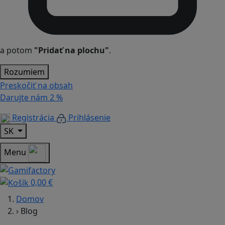
a potom
"Pridať na plochu"
.
Rozumiem
Preskočiť na obsah
Darujte nám
2 %
Registrácia
Prihlásenie
SK
Menu
0,00 €
Domov
›
Blog