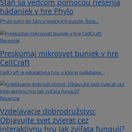
Staň sa vedcom pomocou riešenia
hádaniek v hre Phylo
Phylo patrí do žánru logických puzzle. Bola…
Recenzie
Preskúmaj mikrosvet buniek v hre
CellCraft
CellCraft je edukatívna hra, v ktorej ovládame…
Recenzie
Vzdelávacie dobrodružstvo:
Objavujte svet zvierat cez
interaktívnu hru Jak zvířata fungují?