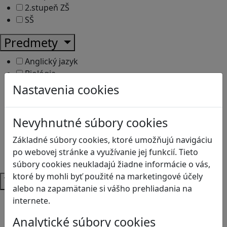
2.stupeň ZŠ
SŠ
Predmety
Anglický jazyk
Biológia
Dejepis
Nastavenia cookies
Environmentálna výchova
Etická výchova
Nevyhnutné súbory cookies
Geografia
Matematika
Základné súbory cookies, ktoré umožňujú navigáciu
Občianska náuka
po webovej stránke a využívanie jej funkcií. Tieto
Vlastiveda
súbory cookies neukladajú žiadne informácie o vás,
ktoré by mohli byť použité na marketingové účely
Témy
alebo na zapamätanie si vášho prehliadania na
Bezpečnosť na internete
internete.
Čítanie s porozumením
Analytické súbory cookies
Digitálna rovnováha