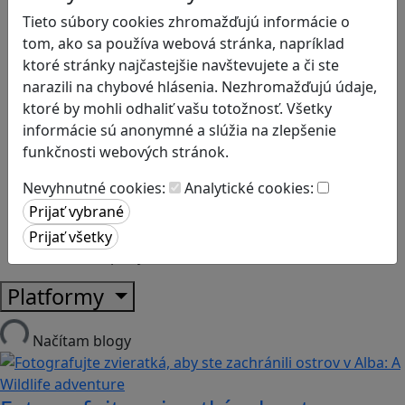
Ekológia
Tieto súbory cookies zhromažďujú informácie o
Globálne vzdelávanie
tom, ako sa používa webová stránka, napríklad
Kreativita
ktoré stránky najčastejšie navštevujete a či ste
Kritické myslenie
narazili na chybové hlásenia. Nezhromažďujú údaje,
Kyberšikana
ktoré by mohli odhaliť vašu totožnosť. Všetky
Logické myslenie
informácie sú anonymné a slúžia na zlepšenie
Ľudské práva a tolerancia
funkčnosti webových stránok.
Motorika a koncentrácia
Nevyhnutné cookies:
Analytické cookies:
Programovanie/Technika
Sociálne zručnosti a kooperácia
Strategické myslenie
Zdravie a pohyb
Platformy
Načítam blogy