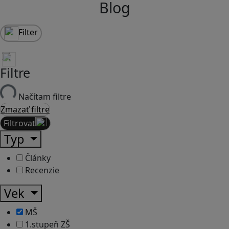
Blog
Filter
Filtre
Načítam filtre
Zmazať filtre
Filtrovať
Typ
Články
Recenzie
Vek
MŠ
1.stupeň ZŠ