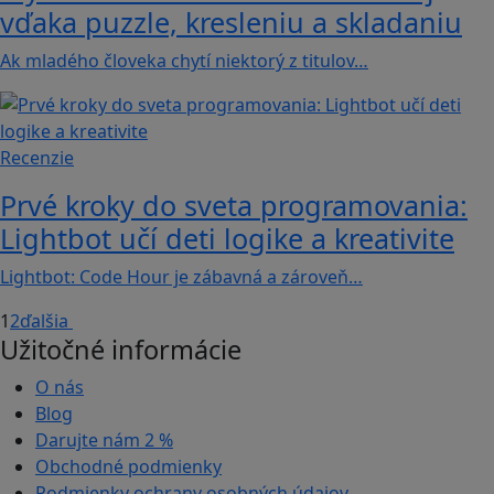
vďaka puzzle, kresleniu a skladaniu
Ak mladého človeka chytí niektorý z titulov…
Recenzie
Prvé kroky do sveta programovania:
Lightbot učí deti logike a kreativite
Lightbot: Code Hour je zábavná a zároveň…
1
2
ďalšia
Užitočné informácie
O nás
Blog
Darujte nám
2 %
Obchodné podmienky
Podmienky ochrany osobných údajov