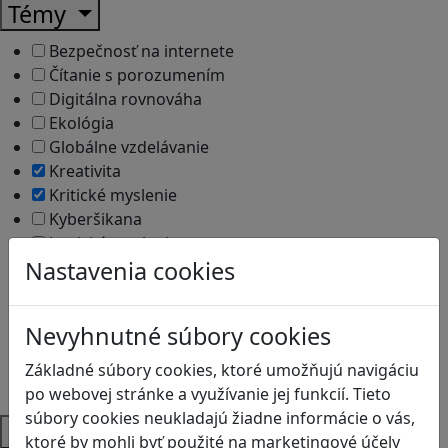
Témy
Bezpečnosť na internete
Čítanie s porozumením
Digitálna rovnováha
Ekológia
Globálne vzdelávanie
Kreativita
Kritické myslenie
Kyberšikana
Logické myslenie
Nastavenia cookies
Ľudské práva a tolerancia
Motorika a koncentrácia
Programovanie/Technika
Nevyhnutné súbory cookies
Sociálne zručnosti a kooperácia
Strategické myslenie
Základné súbory cookies, ktoré umožňujú navigáciu
Zdravie a pohyb
po webovej stránke a využívanie jej funkcií. Tieto
súbory cookies neukladajú žiadne informácie o vás,
Platformy
ktoré by mohli byť použité na marketingové účely