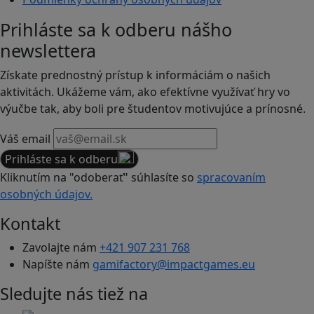
Prihláste sa k odberu nášho
newslettera
Získate prednostný prístup k informáciám o našich
aktivitách. Ukážeme vám, ako efektívne využívať hry vo
výučbe tak, aby boli pre študentov motivujúce a prínosné.
Váš email
Prihláste sa k odberu
Kliknutím na "odoberať" súhlasíte so
spracovaním
osobných údajov.
Kontakt
Zavolajte nám
+421 907 231 768
Napíšte nám
gamifactory@impactgames.eu
Sledujte nás tiež na