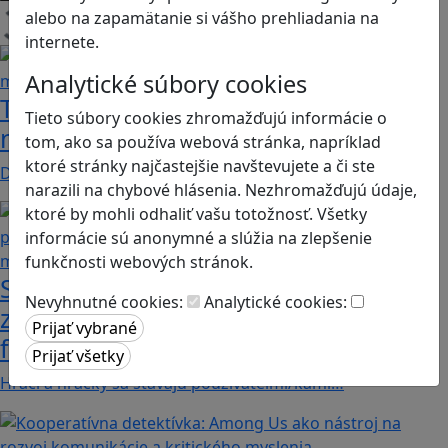
alebo na zapamätanie si vášho prehliadania na
Načítam blogy
internete.
Analytické súbory cookies
Tick Tock: A Tale for Tw‪o je hra s
Tieto súbory cookies zhromažďujú informácie o
netradičnou mechanikou spolupráce
tom, ako sa používa webová stránka, napríklad
ktoré stránky najčastejšie navštevujete a či ste
Dvaja hráči simultánne lúštia bizarné logické…
narazili na chybové hlásenia. Nezhromažďujú údaje,
ktoré by mohli odhaliť vašu totožnosť. Všetky
informácie sú anonymné a slúžia na zlepšenie
funkčnosti webových stránok.
Stanete sa influencerom, keď budete
Nevyhnutné cookies:
Analytické cookies:
zdieľať iba pravdivé, nie alternatívne
fakty? Dozviete sa v hre Follow me
Hráči a hráčky sa stávajú používateľmi/kami…