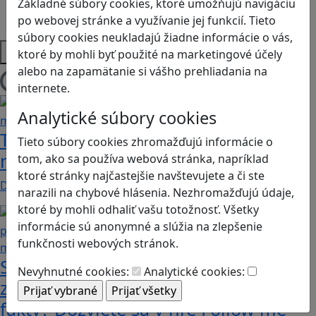
Základné súbory cookies, ktoré umožňujú navigáciu
Strategické myslenie
po webovej stránke a využívanie jej funkcií. Tieto
Zdravie a pohyb
súbory cookies neukladajú žiadne informácie o vás,
Platformy
ktoré by mohli byť použité na marketingové účely
alebo na zapamätanie si vášho prehliadania na
Načítam blogy
internete.
Analytické súbory cookies
Tick Tock: A Tale for Tw‪o je hra s
Tieto súbory cookies zhromažďujú informácie o
netradičnou mechanikou spolupráce
tom, ako sa používa webová stránka, napríklad
ktoré stránky najčastejšie navštevujete a či ste
Dvaja hráči simultánne lúštia bizarné logické…
narazili na chybové hlásenia. Nezhromažďujú údaje,
ktoré by mohli odhaliť vašu totožnosť. Všetky
informácie sú anonymné a slúžia na zlepšenie
funkčnosti webových stránok.
Stanete sa influencerom, keď budete
Nevyhnutné cookies:
Analytické cookies:
zdieľať iba pravdivé, nie alternatívne
fakty? Dozviete sa v hre Follow me