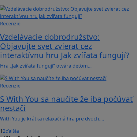
Recenzie
Vzdelávacie dobrodružstvo:
Objavujte svet zvierat cez
interaktívnu hru Jak zvířata fungují?
Hra „Jak zvířata fungují“ otvára deťom…
Recenzie
S With You sa naučíte že iba počúvať
nestačí
With You je krátka relaxačná hra pre dvoch.…
1
2
ďalšia