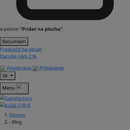
a potom
"Pridať na plochu"
.
Rozumiem
Preskočiť na obsah
Darujte nám
2 %
Registrácia
Prihlásenie
SK
Menu
0,00 €
Domov
›
Blog