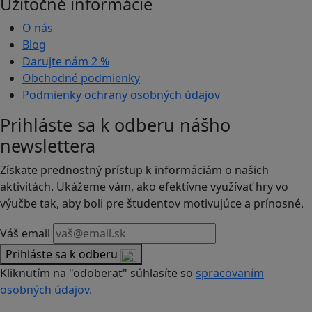
Užitočné informácie
O nás
Blog
Darujte nám
2 %
Obchodné podmienky
Podmienky ochrany osobných údajov
Prihláste sa k odberu nášho
newslettera
Získate prednostný prístup k informáciám o našich
aktivitách. Ukážeme vám, ako efektívne využívať hry vo
výučbe tak, aby boli pre študentov motivujúce a prínosné.
Váš email
Prihláste sa k odberu
Kliknutím na "odoberať" súhlasíte so
spracovaním
osobných údajov.