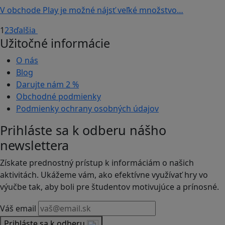
V obchode Play je možné nájsť veľké množstvo…
1
2
3
ďalšia
Užitočné informácie
O nás
Blog
Darujte nám
2 %
Obchodné podmienky
Podmienky ochrany osobných údajov
Prihláste sa k odberu nášho
newslettera
Získate prednostný prístup k informáciám o našich
aktivitách. Ukážeme vám, ako efektívne využívať hry vo
výučbe tak, aby boli pre študentov motivujúce a prínosné.
Váš email
Prihláste sa k odberu