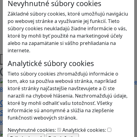
Logické myslenie
Nevyhnutné súbory cookies
Ľudské práva a tolerancia
Základné súbory cookies, ktoré umožňujú navigáciu
Motorika a koncentrácia
po webovej stránke a využívanie jej funkcií. Tieto
Programovanie/Technika
súbory cookies neukladajú žiadne informácie o vás,
Sociálne zručnosti a kooperácia
ktoré by mohli byť použité na marketingové účely
Strategické myslenie
alebo na zapamätanie si vášho prehliadania na
Zdravie a pohyb
internete.
Platformy
Analytické súbory cookies
Tieto súbory cookies zhromažďujú informácie o
Načítam blogy
tom, ako sa používa webová stránka, napríklad
ktoré stránky najčastejšie navštevujete a či ste
Recenzie
narazili na chybové hlásenia. Nezhromažďujú údaje,
Otestujete a rozšírte svoje znalosti o
ktoré by mohli odhaliť vašu totožnosť. Všetky
svete s hrou Erudite
informácie sú anonymné a slúžia na zlepšenie
funkčnosti webových stránok.
Kvíz zahŕňa otázky z mnohých vedných odborov a…
Nevyhnutné cookies:
Analytické cookies: