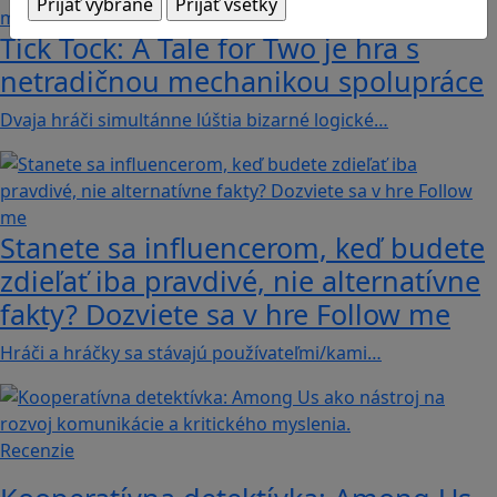
Tick Tock: A Tale for Tw‪o je hra s
netradičnou mechanikou spolupráce
Dvaja hráči simultánne lúštia bizarné logické…
Stanete sa influencerom, keď budete
zdieľať iba pravdivé, nie alternatívne
fakty? Dozviete sa v hre Follow me
Hráči a hráčky sa stávajú používateľmi/kami…
Recenzie