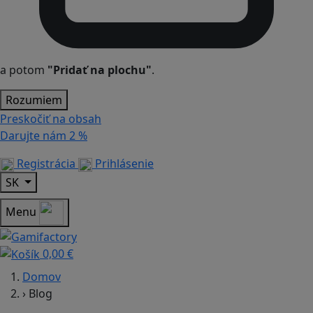
a potom
"Pridať na plochu"
.
Rozumiem
Preskočiť na obsah
Darujte nám
2 %
Registrácia
Prihlásenie
SK
Menu
0,00 €
Domov
›
Blog