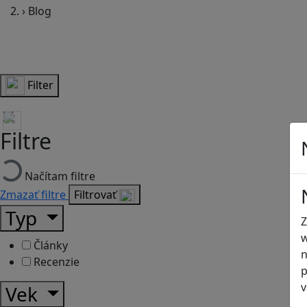
›
Blog
Filter
Filtre
Načítam filtre
Zmazať filtre
Filtrovať
Typ
Z
w
Články
n
Recenzie
p
v
Vek