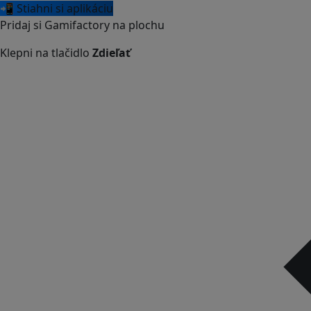
📲 Stiahni si aplikáciu
Pridaj si Gamifactory na plochu
Klepni na tlačidlo
Zdieľať