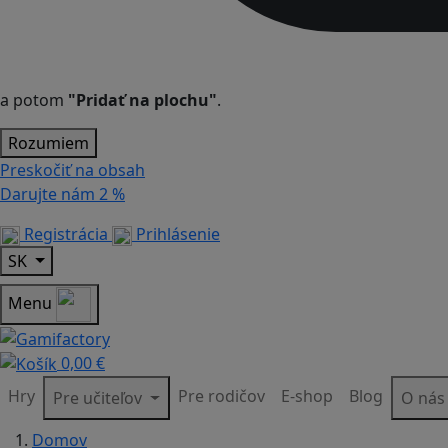
a potom
"Pridať na plochu"
.
Rozumiem
Preskočiť na obsah
Darujte nám
2 %
Registrácia
Prihlásenie
SK
Menu
0,00 €
Hry
Pre rodičov
E-shop
Blog
Pre učiteľov
O ná
Domov