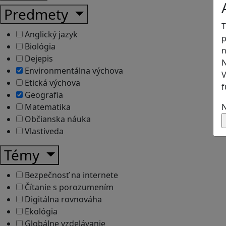
Predmety
T
Anglický jazyk
p
Biológia
n
Dejepis
N
Environmentálna výchova
V
Etická výchova
f
Geografia
N
Matematika
Občianska náuka
Vlastiveda
Témy
Bezpečnosť na internete
Čítanie s porozumením
Digitálna rovnováha
Ekológia
Globálne vzdelávanie