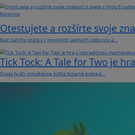
Recenzie
Otestujete a rozšírte svoje zna
Kvíz zahŕňa otázky z mnohých vedných odborov a…
Tick Tock: A Tale for Tw‪o je 
Dvaja hráči simultánne lúštia bizarné logické…