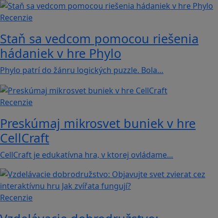
Recenzie
Staň sa vedcom pomocou riešenia
hádaniek v hre Phylo
Phylo patrí do žánru logických puzzle. Bola…
Recenzie
Preskúmaj mikrosvet buniek v hre
CellCraft
CellCraft je edukatívna hra, v ktorej ovládame…
Recenzie