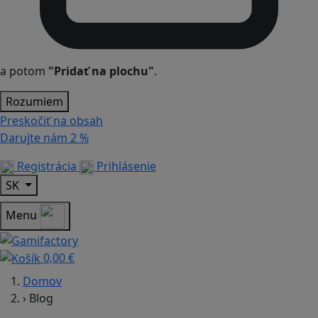
a potom
"Pridať na plochu"
.
Rozumiem
Preskočiť na obsah
Darujte nám
2 %
Registrácia
Prihlásenie
SK
Menu
0,00 €
Domov
›
Blog