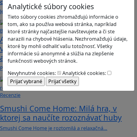
adventure
Analytické súbory cookies
Jednoduchá hra, vhodná pre kohokoľvek z rodiny,…
Tieto súbory cookies zhromažďujú informácie o
tom, ako sa používa webová stránka, napríklad
ktoré stránky najčastejšie navštevujete a či ste
Ako biele krvinky bojujú proti
narazili na chybové hlásenia. Nezhromažďujú údaje,
ktoré by mohli odhaliť vašu totožnosť. Všetky
vírusom a baktériám? Hra Bunky v
informácie sú anonymné a slúžia na zlepšenie
akcii je zábavnou lekciou o imunite
funkčnosti webových stránok.
Pod názvom Bunky v akcii sa skrýva mobilná akčná…
Nevyhnutné cookies:
Analytické cookies:
Recenzie
Smushi Come Home: Milá hra, v
ktorej sa naučíte rozoznávať huby
Smushi Come Home je roztomilá a relaxačná…