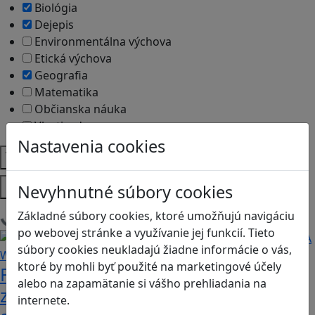
Biológia
Dejepis
Environmentálna výchova
Etická výchova
Geografia
Matematika
Občianska náuka
Vlastiveda
Nastavenia cookies
Témy
Platformy
Nevyhnutné súbory cookies
Základné súbory cookies, ktoré umožňujú navigáciu
Načítam blogy
po webovej stránke a využívanie jej funkcií. Tieto
súbory cookies neukladajú žiadne informácie o vás,
ktoré by mohli byť použité na marketingové účely
Fotografujte zvieratká, aby ste
alebo na zapamätanie si vášho prehliadania na
zachránili ostrov v Alba: A Wildlife
internete.