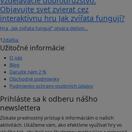
Vzdelávacie dobrodružstvo:
Objavujte svet zvierat cez
interaktívnu hru Jak zvířata fungují?
Hra „Jak zvířata fungují“ otvára deťom…
1
2
ďalšia
Užitočné informácie
O nás
Blog
Darujte nám
2 %
Obchodné podmienky
Podmienky ochrany osobných údajov
Prihláste sa k odberu nášho
newslettera
Získate prednostný prístup k informáciám o našich
aktivitách. Ukážeme vám, ako efektívne využívať hry vo