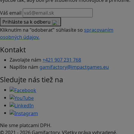
výučbe tak, aby boli pre študentov motivujúce a prínosné.
Váš email
Prihláste sa k odberu
Kliknutím na "odoberať" súhlasíte so
spracovaním
osobných údajov.
Kontakt
Zavolajte nám
+421 907 231 768
Napíšte nám
gamifactory@impactgames.eu
Sledujte nás tiež na
Nie sme platcami DPH.
© 2021 - 2026 Gamifactory. Všetky práva vyhradené.