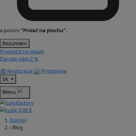
a potom
"Pridať na plochu"
.
Rozumiem
Preskočiť na obsah
Darujte nám
2 %
Registrácia
Prihlásenie
SK
Menu
0,00 €
Domov
›
Blog