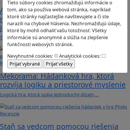
Tieto súbory cookies zhromažďujú informácie o
Ako ovplyvnil komunistický režim
tom, ako sa používa webová stránka, napríklad
ktoré stránky najčastejšie navštevujete a či ste
rodinné vzťahy? To zistíte v hre „Kto
narazili na chybové hlásenia. Nezhromažďujú údaje,
je Helena?“.
ktoré by mohli odhaliť vašu totožnosť. Všetky
informácie sú anonymné a slúžia na zlepšenie
Teta Helena je v rodine jedno veľké tabu a len…
funkčnosti webových stránok.
Nevyhnutné cookies:
Analytické cookies:
Recenzie
Mekorama: Hádanková hra, ktorá
rozvíja logiku a priestorové myslenie
Logická hra, ktorá spája jednoduchý dizajn,…
Recenzie
Staň sa vedcom pomocou riešenia