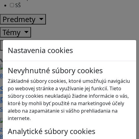
SŠ
Predmety
Témy
Platformy
Nastavenia cookies
Načítam blogy
Nevyhnutné súbory cookies
Recenzie
Základné súbory cookies, ktoré umožňujú navigáciu
Supermarket Together: vyskúšajte si
po webovej stránke a využívanie jej funkcií. Tieto
súbory cookies neukladajú žiadne informácie o vás,
prácu v obchode
ktoré by mohli byť použité na marketingové účely
Supermarket Together je simulačná hra, v ktorej…
alebo na zapamätanie si vášho prehliadania na
internete.
Analytické súbory cookies
Recenzie