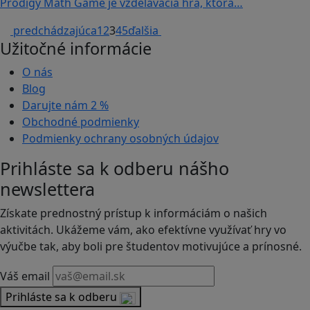
Prodigy Math Game je vzdelávacia hra, ktorá…
predchádzajúca
1
2
3
4
5
ďalšia
Užitočné informácie
O nás
Blog
Darujte nám
2 %
Obchodné podmienky
Podmienky ochrany osobných údajov
Prihláste sa k odberu nášho
newslettera
Získate prednostný prístup k informáciám o našich
aktivitách. Ukážeme vám, ako efektívne využívať hry vo
výučbe tak, aby boli pre študentov motivujúce a prínosné.
Váš email
Prihláste sa k odberu