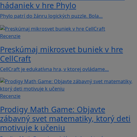
hádaniek v hre Phylo
Phylo patrí do žánru logických puzzle. Bola…
Recenzie
Preskúmaj mikrosvet buniek v hre
CellCraft
CellCraft je edukatívna hra, v ktorej ovládame…
Recenzie
Prodigy Math Game: Objavte
zábavný svet matematiky, ktorý deti
motivuje k učeniu