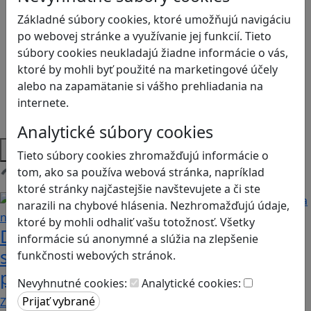
Kyberšikana
Logické myslenie
Základné súbory cookies, ktoré umožňujú navigáciu
Ľudské práva a tolerancia
po webovej stránke a využívanie jej funkcií. Tieto
Motorika a koncentrácia
súbory cookies neukladajú žiadne informácie o vás,
Programovanie/Technika
ktoré by mohli byť použité na marketingové účely
Sociálne zručnosti a kooperácia
alebo na zapamätanie si vášho prehliadania na
Strategické myslenie
internete.
Zdravie a pohyb
Analytické súbory cookies
Platformy
Tieto súbory cookies zhromažďujú informácie o
tom, ako sa používa webová stránka, napríklad
Načítam blogy
ktoré stránky najčastejšie navštevujete a či ste
narazili na chybové hlásenia. Nezhromažďujú údaje,
ktoré by mohli odhaliť vašu totožnosť. Všetky
Desatoro rád pre rodičov, ako sa hrať
informácie sú anonymné a slúžia na zlepšenie
s deťmi videohry a nastavovať
funkčnosti webových stránok.
pravidlá
Nevyhnutné cookies:
Analytické cookies:
Zohľadňovať treba vývinové špecifiká detí, a…