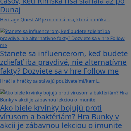
časov, keď Rímska ríša siahala až po
Dunaj
Heritage Quest AR je mobilná hra, ktorá ponúka…
Stanete sa influencerom, keď budete
zdieľať iba pravdivé, nie alternatívne
fakty? Dozviete sa v hre Follow me
Hráči a hráčky sa stávajú používateľmi/kami…
Ako biele krvinky bojujú proti
vírusom a baktériám? Hra Bunky v
akcii je zábavnou lekciou o imunite