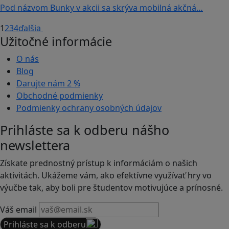
Pod názvom Bunky v akcii sa skrýva mobilná akčná…
1
2
3
4
ďalšia
Užitočné informácie
O nás
Blog
Darujte nám
2 %
Obchodné podmienky
Podmienky ochrany osobných údajov
Prihláste sa k odberu nášho
newslettera
Získate prednostný prístup k informáciám o našich
aktivitách. Ukážeme vám, ako efektívne využívať hry vo
výučbe tak, aby boli pre študentov motivujúce a prínosné.
Váš email
Prihláste sa k odberu