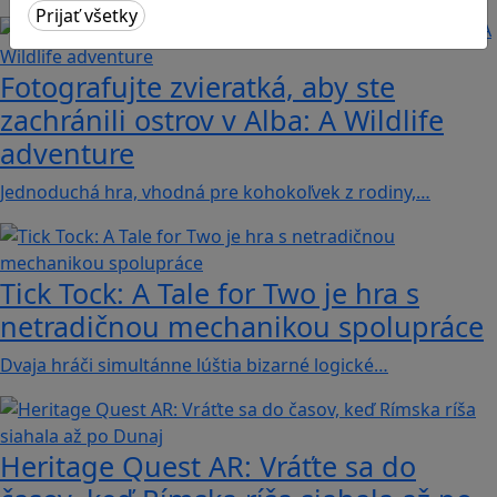
Fotografujte zvieratká, aby ste
zachránili ostrov v Alba: A Wildlife
adventure
Jednoduchá hra, vhodná pre kohokoľvek z rodiny,…
Tick Tock: A Tale for Tw‪o je hra s
netradičnou mechanikou spolupráce
Dvaja hráči simultánne lúštia bizarné logické…
Heritage Quest AR: Vráťte sa do