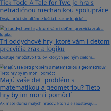
Tick Tock: A Tale for Tw‪o je hra s
netradičnou mechanikou spolupráce
Dvaja hráči simultánne lúštia bizarné logické…
Tri oddychové hry, ktoré vám i deťom
precvičia zrak a logiku
Existuje množstvo titulov, ktorých jediným cieľom…
Majú vaše deti problém s
matematikou a geometriou? Tieto
hry by im mohli pomôcť
Ak máte doma malých hráčov, ktorí ale zaostávajú…