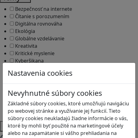
Bezpečnosť na internete
Čítanie s porozumením
Digitálna rovnováha
Ekológia
Globálne vzdelávanie
Kreativita
Kritické myslenie
Kyberšikana
Logické myslenie
Nastavenia cookies
Ľudské práva a tolerancia
Motorika a koncentrácia
Programovanie/Technika
Nevyhnutné súbory cookies
Sociálne zručnosti a kooperácia
Základné súbory cookies, ktoré umožňujú navigáciu
Strategické myslenie
po webovej stránke a využívanie jej funkcií. Tieto
Zdravie a pohyb
súbory cookies neukladajú žiadne informácie o vás,
Platformy
ktoré by mohli byť použité na marketingové účely
alebo na zapamätanie si vášho prehliadania na