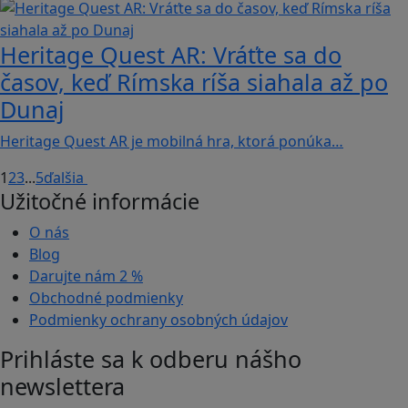
Heritage Quest AR: Vráťte sa do
časov, keď Rímska ríša siahala až po
Dunaj
Heritage Quest AR je mobilná hra, ktorá ponúka…
1
2
3
...
5
ďalšia
Užitočné informácie
O nás
Blog
Darujte nám
2 %
Obchodné podmienky
Podmienky ochrany osobných údajov
Prihláste sa k odberu nášho
newslettera