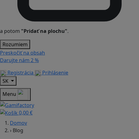
a potom
"Pridať na plochu"
.
Rozumiem
Preskočiť na obsah
Darujte nám
2 %
Registrácia
Prihlásenie
SK
Menu
0,00 €
Domov
›
Blog