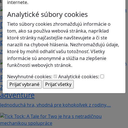
internete.
Načítam blogy
Analytické súbory cookies
Desatoro rád pre rodičov, ako sa hrať
Tieto súbory cookies zhromažďujú informácie o
tom, ako sa používa webová stránka, napríklad
s deťmi videohry a nastavovať
ktoré stránky najčastejšie navštevujete a či ste
pravidlá
narazili na chybové hlásenia. Nezhromažďujú údaje,
ktoré by mohli odhaliť vašu totožnosť. Všetky
Zohľadňovať treba vývinové špecifiká detí, a…
informácie sú anonymné a slúžia na zlepšenie
funkčnosti webových stránok.
Fotografujte zvieratká, aby ste
Nevyhnutné cookies:
Analytické cookies:
zachránili ostrov v Alba: A Wildlife
adventure
Jednoduchá hra, vhodná pre kohokoľvek z rodiny,…