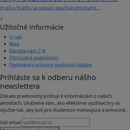
Hráči a hráčky sa stávajú používateľmi/kami…
1
Užitočné informácie
O nás
Blog
Darujte nám
2 %
Obchodné podmienky
Podmienky ochrany osobných údajov
Prihláste sa k odberu nášho
newslettera
Získate prednostný prístup k informáciám o našich
aktivitách. Ukážeme vám, ako efektívne využívať hry vo
výučbe tak, aby boli pre študentov motivujúce a prínosné.
Váš email