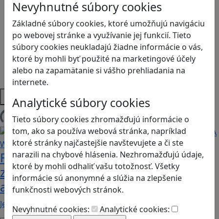
Nevyhnutné súbory cookies
Logické myslenie
Ľudské práva a tolerancia
Základné súbory cookies, ktoré umožňujú navigáciu
Motorika a koncentrácia
po webovej stránke a využívanie jej funkcií. Tieto
Programovanie/Technika
súbory cookies neukladajú žiadne informácie o vás,
Sociálne zručnosti a kooperácia
ktoré by mohli byť použité na marketingové účely
Strategické myslenie
alebo na zapamätanie si vášho prehliadania na
Zdravie a pohyb
internete.
Platformy
Analytické súbory cookies
Tieto súbory cookies zhromažďujú informácie o
Načítam blogy
tom, ako sa používa webová stránka, napríklad
ktoré stránky najčastejšie navštevujete a či ste
Fotografujte zvieratká, aby ste
narazili na chybové hlásenia. Nezhromažďujú údaje,
ktoré by mohli odhaliť vašu totožnosť. Všetky
zachránili ostrov v Alba: A Wildlife
informácie sú anonymné a slúžia na zlepšenie
adventure
funkčnosti webových stránok.
Jednoduchá hra, vhodná pre kohokoľvek z rodiny,…
Nevyhnutné cookies:
Analytické cookies: