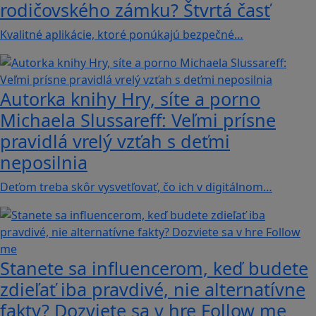
rodičovského zámku? Štvrtá časť
Kvalitné aplikácie, ktoré ponúkajú bezpečné…
Autorka knihy Hry, síte a porno
Michaela Slussareff: Veľmi prísne
pravidlá vrelý vzťah s deťmi
neposilnia
Deťom treba skôr vysvetľovať, čo ich v digitálnom…
Stanete sa influencerom, keď budete
zdieľať iba pravdivé, nie alternatívne
fakty? Dozviete sa v hre Follow me