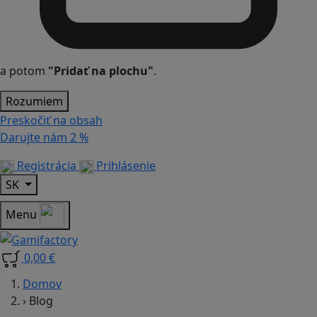
a potom
"Pridať na plochu"
.
Rozumiem
Preskočiť na obsah
Darujte nám
2 %
Registrácia
Prihlásenie
SK
Menu
0,00 €
Domov
›
Blog