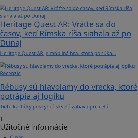
Heritage Quest AR: Vráťte sa do
časov, keď Rímska ríša siahala až po
Dunaj
Heritage Quest AR je mobilná hra, ktorá ponúka…
Recenzie
Rébusy sú hlavolamy do vrecka, ktoré
potrápia aj logiku
Tieto kartičky poskytnú skvelú zábavu pre celú…
1
Užitočné informácie
O nás