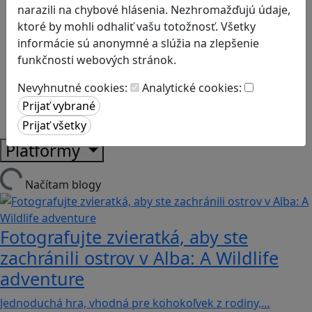
Kyberšikana
narazili na chybové hlásenia. Nezhromažďujú údaje,
Logické myslenie
ktoré by mohli odhaliť vašu totožnosť. Všetky
Ľudské práva a tolerancia
informácie sú anonymné a slúžia na zlepšenie
Motorika a koncentrácia
funkčnosti webových stránok.
Programovanie/Technika
Sociálne zručnosti a kooperácia
Nevyhnutné cookies:
Analytické cookies:
Strategické myslenie
Zdravie a pohyb
Platformy
Načítam blogy
Fotografujte zvieratká, aby ste
zachránili ostrov v Alba: A Wildlife
adventure
Jednoduchá hra, vhodná pre kohokoľvek z rodiny,…