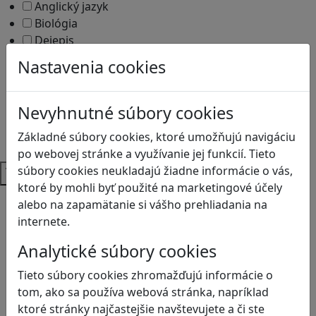
Anglický jazyk
Biológia
Dejepis
Environmentálna výchova
Nastavenia cookies
Etická výchova
Geografia
Matematika
Nevyhnutné súbory cookies
Občianska náuka
Základné súbory cookies, ktoré umožňujú navigáciu
Vlastiveda
po webovej stránke a využívanie jej funkcií. Tieto
Témy
súbory cookies neukladajú žiadne informácie o vás,
ktoré by mohli byť použité na marketingové účely
Bezpečnosť na internete
alebo na zapamätanie si vášho prehliadania na
Čítanie s porozumením
internete.
Digitálna rovnováha
Analytické súbory cookies
Ekológia
Globálne vzdelávanie
Tieto súbory cookies zhromažďujú informácie o
Kreativita
tom, ako sa používa webová stránka, napríklad
Kritické myslenie
ktoré stránky najčastejšie navštevujete a či ste