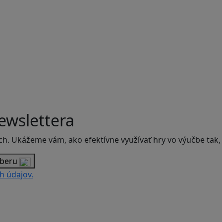
ewslettera
ch. Ukážeme vám, ako efektívne využívať hry vo výučbe tak,
dberu
h údajov.