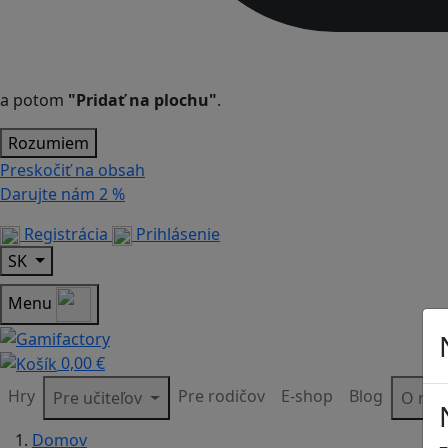
a potom
"Pridať na plochu"
.
Rozumiem
Preskočiť na obsah
Darujte nám
2 %
Registrácia
Prihlásenie
SK
Menu
0,00 €
Hry
Pre rodičov
E-shop
Blog
Pre učiteľov
O ná
Domov