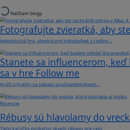
Načítam blogy
Fotografujte zvieratká, aby ste
Jednoduchá hra, vhodná pre kohokoľvek z rodiny,…
Stanete sa influencerom, keď b
sa v hre Follow me
Hráči a hráčky sa stávajú používateľmi/kami…
Recenzie
Rébusy sú hlavolamy do vrecka
Tieto kartičky poskytnú skvelú zábavu pre celú…