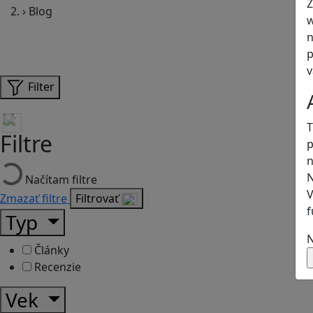
Z
›
Blog
w
n
p
v
Filter
T
Filtre
p
n
N
Načítam filtre
V
Zmazať filtre
Filtrovať
f
Typ
N
Články
Recenzie
Vek