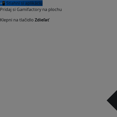
📲 Stiahni si aplikáciu
Pridaj si Gamifactory na plochu
Klepni na tlačidlo
Zdieľať