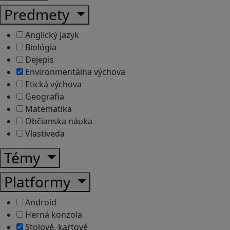
Predmety
Anglický jazyk
Biológia
Dejepis
Environmentálna výchova
Etická výchova
Geografia
Matematika
Občianska náuka
Vlastiveda
Témy
Platformy
Android
Herná konzola
Stolové, kartové