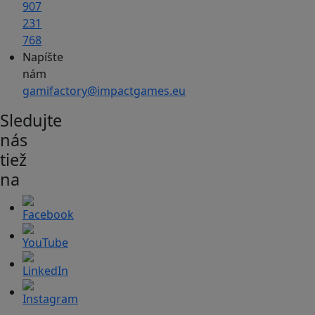
907
231
768
Napíšte
nám
gamifactory@impactgames.eu
Sledujte
nás
tiež
na