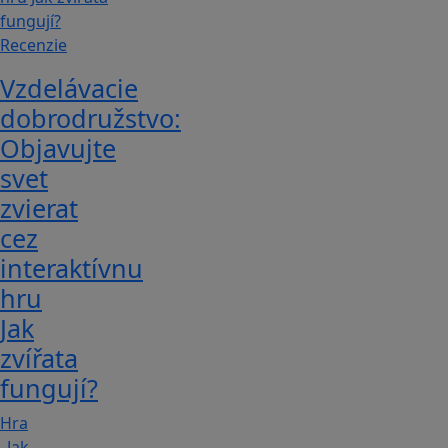
Recenzie
Vzdelávacie
dobrodružstvo:
Objavujte
svet
zvierat
cez
interaktívnu
hru
Jak
zvířata
fungují?
Hra
„Jak