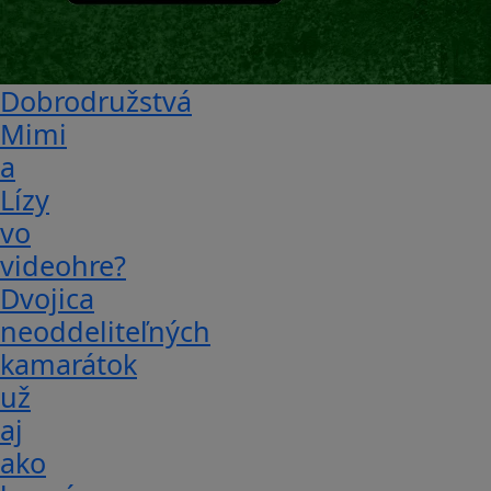
Dobrodružstvá
Mimi
a
Lízy
vo
videohre?
Dvojica
neoddeliteľných
kamarátok
už
aj
ako