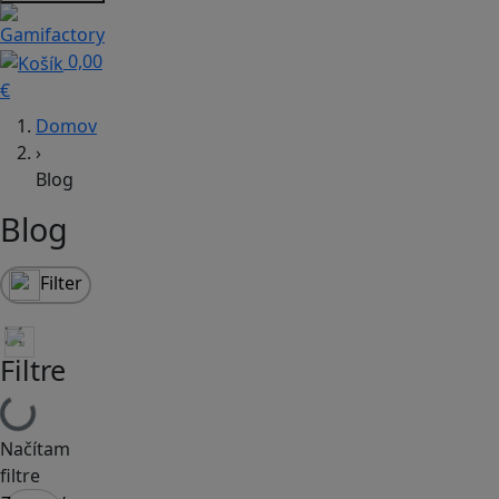
0,00
€
Domov
›
Blog
Blog
Filter
Filtre
Načítam
filtre