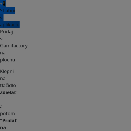
📲
Stiahni
si
aplikáciu
Pridaj
si
Gamifactory
na
plochu
Klepni
na
tlačidlo
Zdieľať
a
potom
"Pridať
na