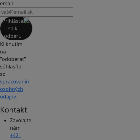
email
Prihláste
sa k
odberu
Kliknutím
na
"odoberať"
súhlasíte
so
spracovaním
osobných
údajov.
Kontakt
Zavolajte
nám
+421