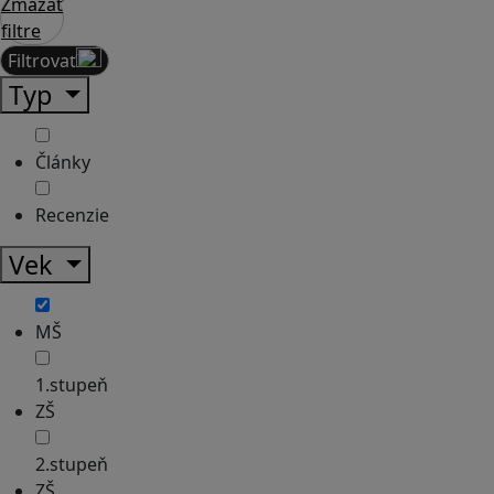
Zmazať
filtre
Filtrovať
Typ
Články
Recenzie
Vek
MŠ
1.stupeň
ZŠ
2.stupeň
ZŠ