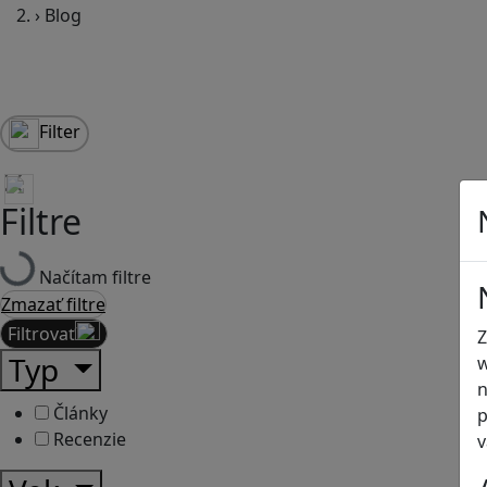
›
Blog
Filter
Filtre
Načítam filtre
Zmazať filtre
Filtrovať
Z
Typ
w
n
Články
p
Recenzie
v