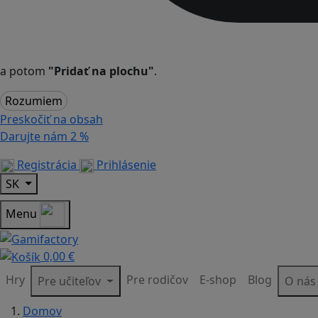
a potom
"Pridať na plochu"
.
Rozumiem
Preskočiť na obsah
Darujte nám
2 %
Registrácia
Prihlásenie
SK
Menu
0,00 €
Hry
Pre rodičov
E-shop
Blog
Pre učiteľov
O ná
Domov