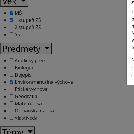
Vek
T
MŠ
p
1.stupeň ZŠ
n
2.stupeň ZŠ
N
SŠ
V
Predmety
f
N
Anglický jazyk
Biológia
Dejepis
Environmentálna výchova
Etická výchova
Geografia
Matematika
Občianska náuka
Vlastiveda
Témy