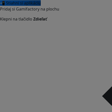
📲 Stiahni si aplikáciu
Pridaj si Gamifactory na plochu
Klepni na tlačidlo
Zdieľať