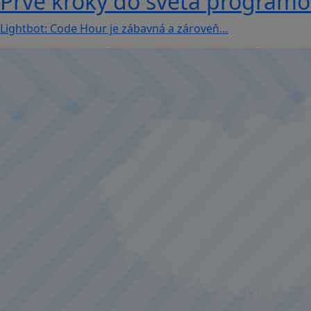
Prvé kroky do sveta programova
Lightbot: Code Hour je zábavná a zároveň…