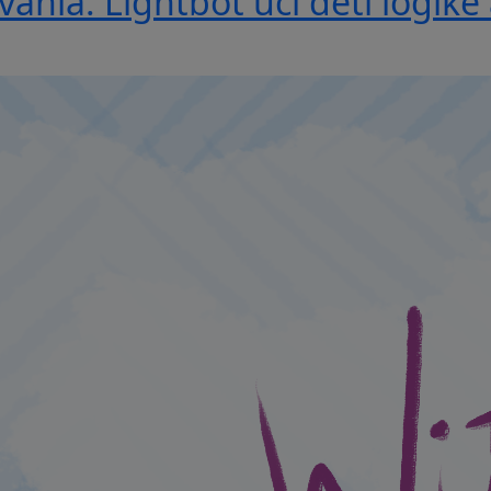
nia: Lightbot učí deti logike 