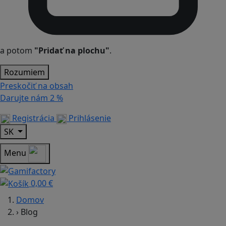
a potom
"Pridať na plochu"
.
Rozumiem
Preskočiť na obsah
Darujte nám
2 %
Registrácia
Prihlásenie
SK
Menu
0,00 €
Domov
›
Blog