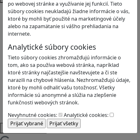
po webovej stránke a využívanie jej funkcií. Tieto
Bezpečnosť na internete
súbory cookies neukladajú žiadne informácie o vás,
Čítanie s porozumením
ktoré by mohli byť použité na marketingové účely
Digitálna rovnováha
alebo na zapamätanie si vášho prehliadania na
Ekológia
internete.
Globálne vzdelávanie
Analytické súbory cookies
Kreativita
Kritické myslenie
Tieto súbory cookies zhromažďujú informácie o
Kyberšikana
tom, ako sa používa webová stránka, napríklad
Logické myslenie
ktoré stránky najčastejšie navštevujete a či ste
Ľudské práva a tolerancia
narazili na chybové hlásenia. Nezhromažďujú údaje,
Motorika a koncentrácia
ktoré by mohli odhaliť vašu totožnosť. Všetky
Programovanie/Technika
informácie sú anonymné a slúžia na zlepšenie
Sociálne zručnosti a kooperácia
funkčnosti webových stránok.
Strategické myslenie
Zdravie a pohyb
Nevyhnutné cookies:
Analytické cookies:
Platformy