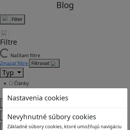
Blog
Filter
Filtre
Načítam filtre
Zmazať filtre
Filtrovať
Typ
Články
Recenzie
Nastavenia cookies
Vek
Predmety
Nevyhnutné súbory cookies
Témy
Základné súbory cookies, ktoré umožňujú navigáciu