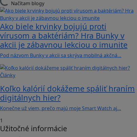
Načítam blogy
Ako biele krvinky bojujú proti
vírusom a baktériám? Hra Bunky v
akcii je zábavnou lekciou o imunite
Pod názvom Bunky v akcii sa skrýva mobilná akčná…
Články
Koľko kalórií dokážeme spáliť hraním
digitálnych hier?
Konečne už viem, prečo majú moje Smart Watch aj…
1
Užitočné informácie