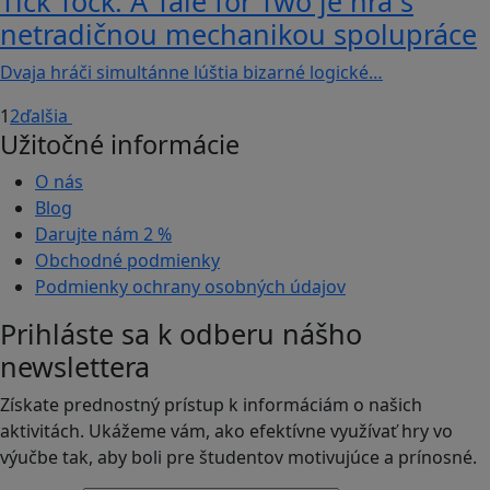
Tick Tock: A Tale for Tw‪o je hra s
netradičnou mechanikou spolupráce
Dvaja hráči simultánne lúštia bizarné logické…
1
2
ďalšia
Užitočné informácie
O nás
Blog
Darujte nám
2 %
Obchodné podmienky
Podmienky ochrany osobných údajov
Prihláste sa k odberu nášho
newslettera
Získate prednostný prístup k informáciám o našich
aktivitách. Ukážeme vám, ako efektívne využívať hry vo
výučbe tak, aby boli pre študentov motivujúce a prínosné.