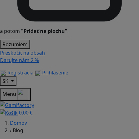
a potom
"Pridať na plochu"
.
Rozumiem
Preskočiť na obsah
Darujte nám
2 %
Registrácia
Prihlásenie
SK
Menu
0,00 €
Domov
›
Blog