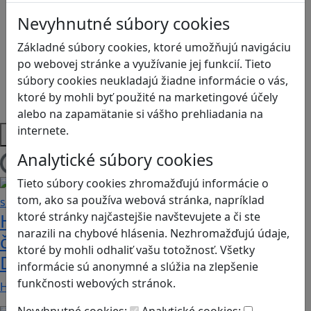
Logické myslenie
Nevyhnutné súbory cookies
Ľudské práva a tolerancia
Motorika a koncentrácia
Základné súbory cookies, ktoré umožňujú navigáciu
Programovanie/Technika
po webovej stránke a využívanie jej funkcií. Tieto
Sociálne zručnosti a kooperácia
súbory cookies neukladajú žiadne informácie o vás,
Strategické myslenie
ktoré by mohli byť použité na marketingové účely
Zdravie a pohyb
alebo na zapamätanie si vášho prehliadania na
internete.
Platformy
Analytické súbory cookies
Načítam blogy
Tieto súbory cookies zhromažďujú informácie o
tom, ako sa používa webová stránka, napríklad
ktoré stránky najčastejšie navštevujete a či ste
Heritage Quest AR: Vráťte sa do
narazili na chybové hlásenia. Nezhromažďujú údaje,
časov, keď Rímska ríša siahala až po
ktoré by mohli odhaliť vašu totožnosť. Všetky
Dunaj
informácie sú anonymné a slúžia na zlepšenie
funkčnosti webových stránok.
Heritage Quest AR je mobilná hra, ktorá ponúka…
Nevyhnutné cookies:
Analytické cookies: