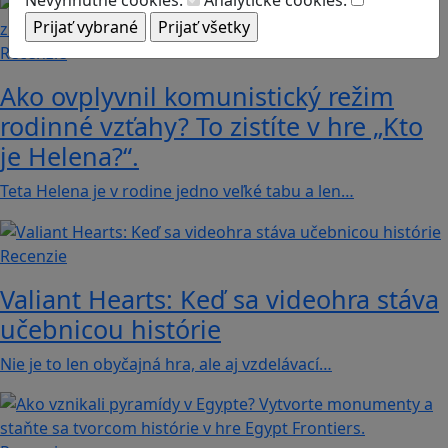
Recenzie
Ako ovplyvnil komunistický režim
rodinné vzťahy? To zistíte v hre „Kto
je Helena?“.
Teta Helena je v rodine jedno veľké tabu a len…
Recenzie
Valiant Hearts: Keď sa videohra stáva
učebnicou histórie
Nie je to len obyčajná hra, ale aj vzdelávací…