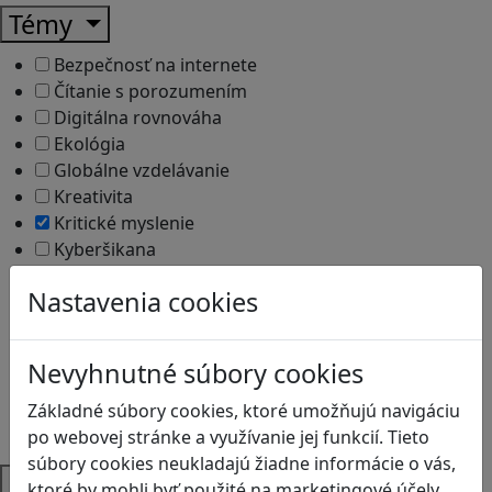
Témy
Bezpečnosť na internete
Čítanie s porozumením
Digitálna rovnováha
Ekológia
Globálne vzdelávanie
Kreativita
Kritické myslenie
Kyberšikana
Logické myslenie
Nastavenia cookies
Ľudské práva a tolerancia
Motorika a koncentrácia
Programovanie/Technika
Nevyhnutné súbory cookies
Sociálne zručnosti a kooperácia
Strategické myslenie
Základné súbory cookies, ktoré umožňujú navigáciu
Zdravie a pohyb
po webovej stránke a využívanie jej funkcií. Tieto
súbory cookies neukladajú žiadne informácie o vás,
Platformy
ktoré by mohli byť použité na marketingové účely