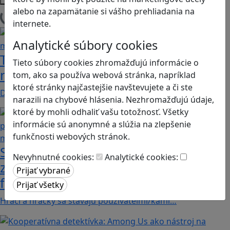
alebo na zapamätanie si vášho prehliadania na
Načítam blogy
internete.
Analytické súbory cookies
Tick Tock: A Tale for Tw‪o je hra s
Tieto súbory cookies zhromažďujú informácie o
netradičnou mechanikou spolupráce
tom, ako sa používa webová stránka, napríklad
ktoré stránky najčastejšie navštevujete a či ste
Dvaja hráči simultánne lúštia bizarné logické…
narazili na chybové hlásenia. Nezhromažďujú údaje,
ktoré by mohli odhaliť vašu totožnosť. Všetky
informácie sú anonymné a slúžia na zlepšenie
funkčnosti webových stránok.
Stanete sa influencerom, keď budete
Nevyhnutné cookies:
Analytické cookies:
zdieľať iba pravdivé, nie alternatívne
fakty? Dozviete sa v hre Follow me
Hráči a hráčky sa stávajú používateľmi/kami…