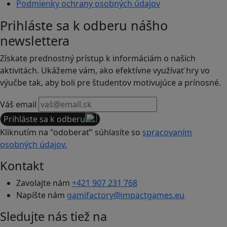
Podmienky ochrany osobných údajov
Prihláste sa k odberu nášho
newslettera
Získate prednostný prístup k informáciám o našich
aktivitách. Ukážeme vám, ako efektívne využívať hry vo
výučbe tak, aby boli pre študentov motivujúce a prínosné.
Váš email
Prihláste sa k odberu
Kliknutím na "odoberať" súhlasíte so
spracovaním
osobných údajov.
Kontakt
Zavolajte nám
+421 907 231 768
Napíšte nám
gamifactory@impactgames.eu
Sledujte nás tiež na