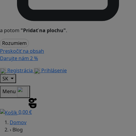
a potom
"Pridať na plochu"
.
Rozumiem
Preskočiť na obsah
Darujte nám
2 %
Registrácia
Prihlásenie
SK
Menu
0,00 €
Domov
›
Blog