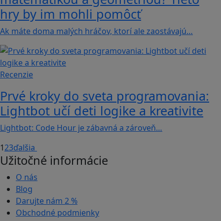
hry by im mohli pomôcť
Ak máte doma malých hráčov, ktorí ale zaostávajú…
Recenzie
Prvé kroky do sveta programovania:
Lightbot učí deti logike a kreativite
Lightbot: Code Hour je zábavná a zároveň…
1
2
3
ďalšia
Užitočné informácie
O nás
Blog
Darujte nám
2 %
Obchodné podmienky