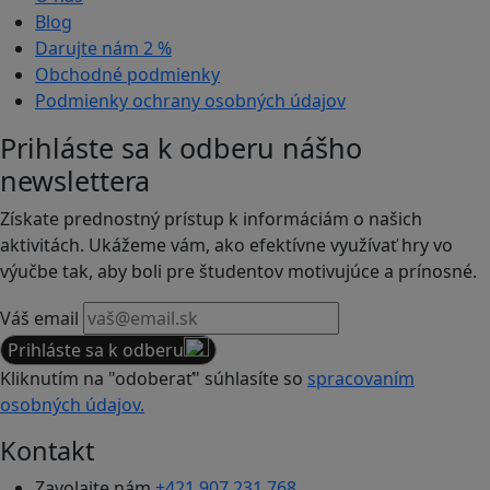
Blog
Darujte nám
2 %
Obchodné podmienky
Podmienky ochrany osobných údajov
Prihláste sa k odberu nášho
newslettera
Získate prednostný prístup k informáciám o našich
aktivitách. Ukážeme vám, ako efektívne využívať hry vo
výučbe tak, aby boli pre študentov motivujúce a prínosné.
Váš email
Prihláste sa k odberu
Kliknutím na "odoberať" súhlasíte so
spracovaním
osobných údajov.
Kontakt
Zavolajte nám
+421 907 231 768