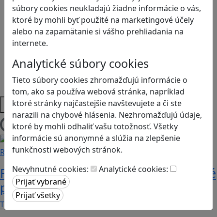
Kyberšikana
súbory cookies neukladajú žiadne informácie o vás,
Logické myslenie
ktoré by mohli byť použité na marketingové účely
Ľudské práva a tolerancia
alebo na zapamätanie si vášho prehliadania na
Motorika a koncentrácia
internete.
Programovanie/Technika
Sociálne zručnosti a kooperácia
Analytické súbory cookies
Strategické myslenie
Tieto súbory cookies zhromažďujú informácie o
Zdravie a pohyb
tom, ako sa používa webová stránka, napríklad
Platformy
ktoré stránky najčastejšie navštevujete a či ste
narazili na chybové hlásenia. Nezhromažďujú údaje,
ktoré by mohli odhaliť vašu totožnosť. Všetky
Načítam blogy
informácie sú anonymné a slúžia na zlepšenie
funkčnosti webových stránok.
Recenzie
Nevyhnutné cookies:
Analytické cookies:
Rébusy sú hlavolamy do vrecka, ktoré
potrápia aj logiku
Tieto kartičky poskytnú skvelú zábavu pre celú…