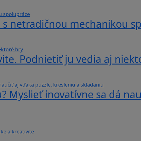
hra s netradičnou mechanikou s
te. Podnietiť ju vedia aj niekt
? Myslieť inovatívne sa dá nauč