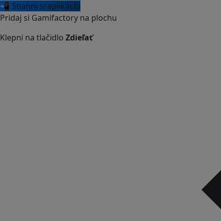
📲 Stiahni si aplikáciu
Pridaj si Gamifactory na plochu
Klepni na tlačidlo
Zdieľať