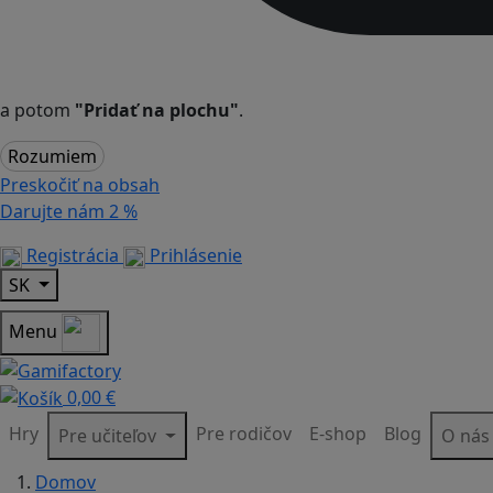
a potom
"Pridať na plochu"
.
Rozumiem
Preskočiť na obsah
Darujte nám
2 %
Registrácia
Prihlásenie
SK
Menu
0,00 €
Hry
Pre rodičov
E-shop
Blog
Pre učiteľov
O ná
Domov