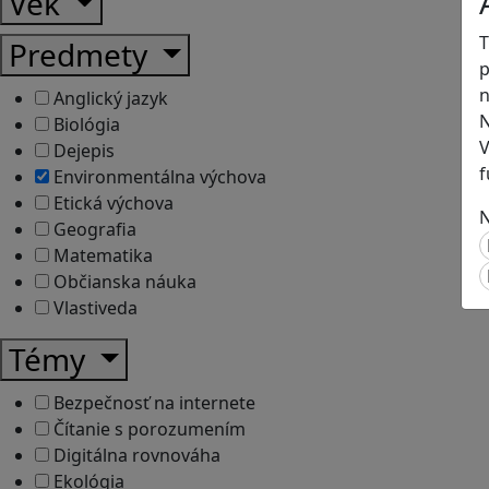
Vek
T
Predmety
p
n
Anglický jazyk
N
Biológia
V
Dejepis
f
Environmentálna výchova
Etická výchova
N
Geografia
Matematika
Občianska náuka
Vlastiveda
Témy
Bezpečnosť na internete
Čítanie s porozumením
Digitálna rovnováha
Ekológia