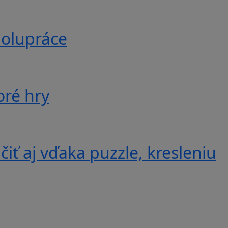
polupráce
oré hry
iť aj vďaka puzzle, kresleniu