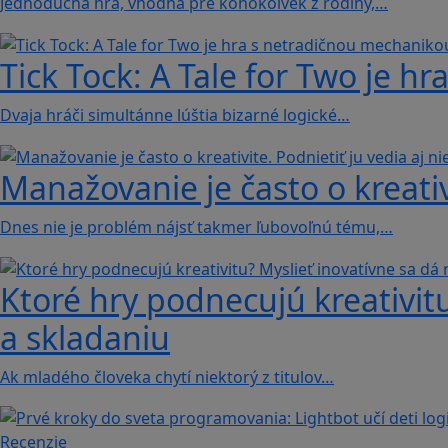
Jednoduchá hra, vhodná pre kohokoľvek z rodiny,…
Tick Tock: A Tale for Tw‪o je 
Dvaja hráči simultánne lúštia bizarné logické…
Manažovanie je často o kreativi
Dnes nie je problém nájsť takmer ľubovoľnú tému,…
Ktoré hry podnecujú kreativitu
a skladaniu
Ak mladého človeka chytí niektorý z titulov…
Recenzie