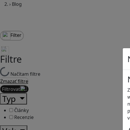
›
Blog
Filter
Filtre
Načítam filtre
Zmazať filtre
Filtrovať
Z
Typ
w
n
Články
p
Recenzie
v