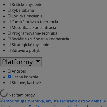
Kritické myslenie
Kyberšikana
Logické myslenie
Ľudské práva a tolerancia
Motorika a koncentrácia
Programovanie/Technika
Sociálne zručnosti a kooperácia
Strategické myslenie
Zdravie a pohyb
Platformy
Android
Herná konzola
Stolové, kartové
Načítam blogy