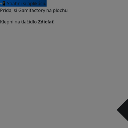
📲 Stiahni si aplikáciu
Pridaj si Gamifactory na plochu
Klepni na tlačidlo
Zdieľať