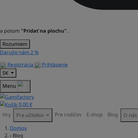
a potom
"Pridať na plochu"
.
Rozumiem
Darujte nám
2 %
Registrácia
Prihlásenie
SK
Menu
0,00 €
Hry
Pre rodičov
E-shop
Blog
Pre učiteľov
O ná
Domov
›
Blog