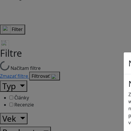
Filter
Filtre
Načítam filtre
Zmazať filtre
Filtrovať
Typ
Z
Články
w
Recenzie
n
p
Vek
v