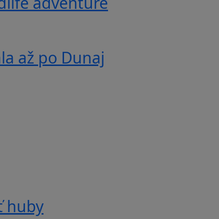
ldlife adventure
ala až po Dunaj
ť huby