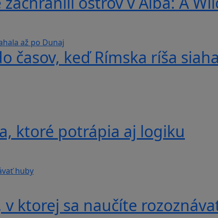
 zachránili ostrov v Alba: A Wi
do časov, keď Rímska ríša siah
, ktoré potrápia aj logiku
v ktorej sa naučíte rozoznáva