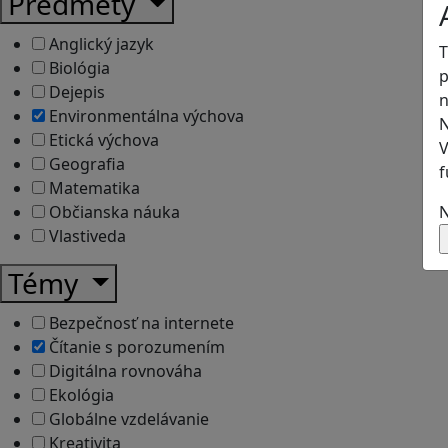
Predmety
Anglický jazyk
T
Biológia
p
Dejepis
n
Environmentálna výchova
N
Etická výchova
V
Geografia
f
Matematika
N
Občianska náuka
Vlastiveda
Témy
Bezpečnosť na internete
Čítanie s porozumením
Digitálna rovnováha
Ekológia
Globálne vzdelávanie
Kreativita