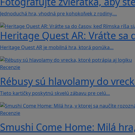
Fotografujte zvieratká, aby ste
Jednoduchá hra, vhodná pre kohokoľvek z rodiny,…
Heritage Quest AR: Vráťte sa 
Heritage Quest AR je mobilná hra, ktorá ponúka…
Recenzie
Rébusy sú hlavolamy do vrecka
Tieto kartičky poskytnú skvelú zábavu pre celú…
Recenzie
Smushi Come Home: Milá hra, 