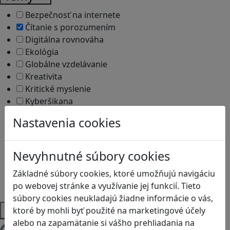
Bezpečnosť na internete
Čítanie s porozumením
Digitálna rovnováha
Ekológia
Globálne vzdelávanie
Kreativita
Kritické myslenie
Kyberšikana
Logické myslenie
Nastavenia cookies
Ľudské práva a tolerancia
Motorika a koncentrácia
Programovanie/Technika
Nevyhnutné súbory cookies
Sociálne zručnosti a kooperácia
Základné súbory cookies, ktoré umožňujú navigáciu
Strategické myslenie
po webovej stránke a využívanie jej funkcií. Tieto
Zdravie a pohyb
súbory cookies neukladajú žiadne informácie o vás,
Platformy
ktoré by mohli byť použité na marketingové účely
alebo na zapamätanie si vášho prehliadania na