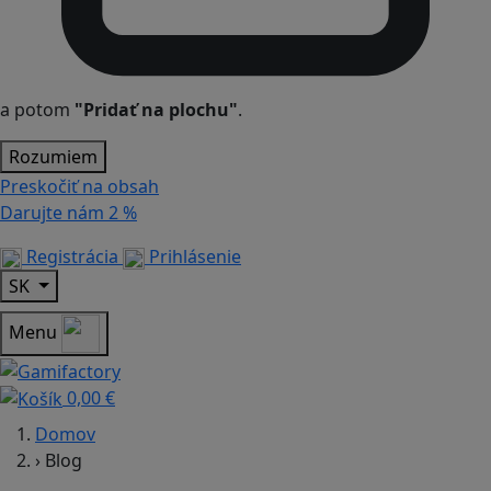
a potom
"Pridať na plochu"
.
Rozumiem
Preskočiť na obsah
Darujte nám
2 %
Registrácia
Prihlásenie
SK
Menu
0,00 €
Domov
›
Blog