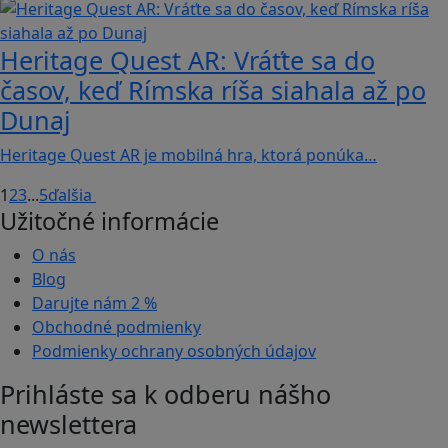
Heritage Quest AR: Vráťte sa do
časov, keď Rímska ríša siahala až po
Dunaj
Heritage Quest AR je mobilná hra, ktorá ponúka…
1
2
3
...
5
ďalšia
Užitočné informácie
O nás
Blog
Darujte nám
2 %
Obchodné podmienky
Podmienky ochrany osobných údajov
Prihláste sa k odberu nášho
newslettera