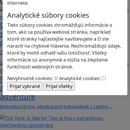
internete.
Načítam blogy
Analytické súbory cookies
Desatoro rád pre rodičov, ako sa hrať
Tieto súbory cookies zhromažďujú informácie o
s deťmi videohry a nastavovať
tom, ako sa používa webová stránka, napríklad
ktoré stránky najčastejšie navštevujete a či ste
pravidlá
narazili na chybové hlásenia. Nezhromažďujú údaje,
Zohľadňovať treba vývinové špecifiká detí, a…
ktoré by mohli odhaliť vašu totožnosť. Všetky
informácie sú anonymné a slúžia na zlepšenie
funkčnosti webových stránok.
Fotografujte zvieratká, aby ste
Nevyhnutné cookies:
Analytické cookies:
zachránili ostrov v Alba: A Wildlife
adventure
Jednoduchá hra, vhodná pre kohokoľvek z rodiny,…