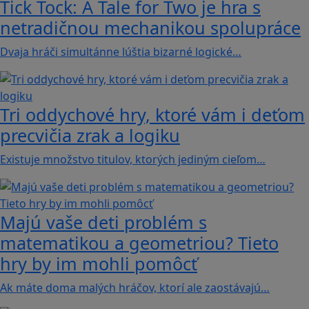
Tick Tock: A Tale for Tw‪o je hra s
netradičnou mechanikou spolupráce
Dvaja hráči simultánne lúštia bizarné logické…
Tri oddychové hry, ktoré vám i deťom
precvičia zrak a logiku
Existuje množstvo titulov, ktorých jediným cieľom…
Majú vaše deti problém s
matematikou a geometriou? Tieto
hry by im mohli pomôcť
Ak máte doma malých hráčov, ktorí ale zaostávajú…