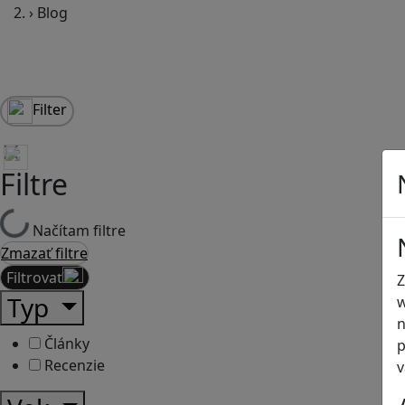
›
Blog
Filter
Filtre
Načítam filtre
Zmazať filtre
Filtrovať
Z
Typ
w
n
Články
p
Recenzie
v