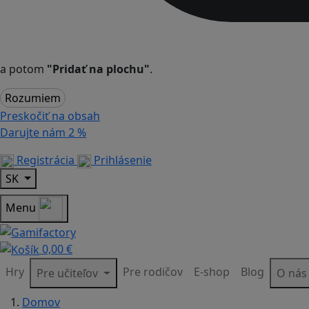
a potom
"Pridať na plochu"
.
Rozumiem
Preskočiť na obsah
Darujte nám
2 %
Registrácia
Prihlásenie
SK
Menu
0,00 €
Hry
Pre rodičov
E-shop
Blog
Pre učiteľov
O ná
Domov