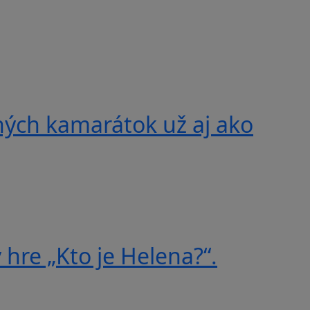
ných kamarátok už aj ako
 hre „Kto je Helena?“.