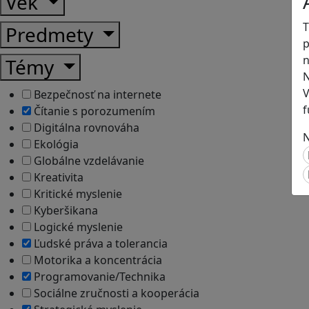
Vek
T
Predmety
p
n
Témy
N
V
Bezpečnosť na internete
f
Čítanie s porozumením
Digitálna rovnováha
N
Ekológia
Globálne vzdelávanie
Kreativita
Kritické myslenie
Kyberšikana
Logické myslenie
Ľudské práva a tolerancia
Motorika a koncentrácia
Programovanie/Technika
Sociálne zručnosti a kooperácia