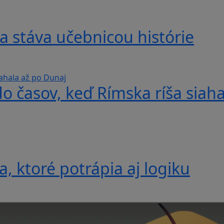
a stáva učebnicou histórie
do časov, keď Rímska ríša siah
, ktoré potrápia aj logiku