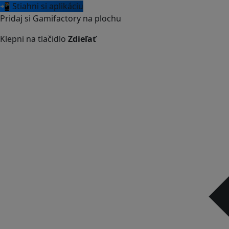
📲 Stiahni si aplikáciu
Pridaj si Gamifactory na plochu
Klepni na tlačidlo
Zdieľať