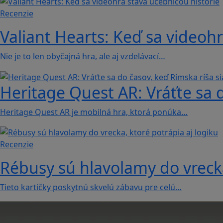
Recenzie
Valiant Hearts: Keď sa videohr
Nie je to len obyčajná hra, ale aj vzdelávací…
Heritage Quest AR: Vráťte sa 
Heritage Quest AR je mobilná hra, ktorá ponúka…
Recenzie
Rébusy sú hlavolamy do vrecka
Tieto kartičky poskytnú skvelú zábavu pre celú…