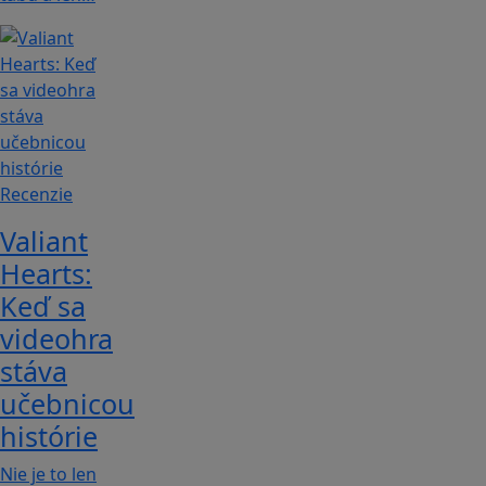
Recenzie
Valiant
Hearts:
Keď sa
videohra
stáva
učebnicou
histórie
Nie je to len