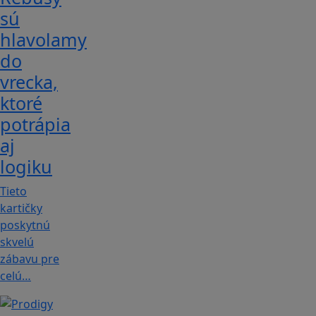
sú
hlavolamy
do
vrecka,
ktoré
potrápia
aj
logiku
Tieto
kartičky
poskytnú
skvelú
zábavu pre
celú…