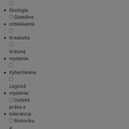
Ekológia
Globálne
vzdelávanie
Kreativita
Kritické
myslenie
Kyberšikana
Logické
myslenie
Ľudské
práva a
tolerancia
Motorika
a