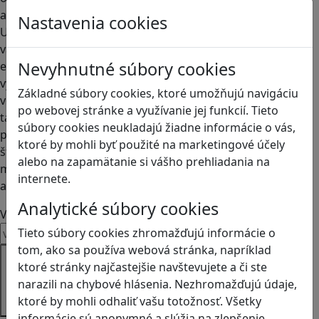
aktivitách.
Nastavenia cookies
Ukážeme
vám, ako
Nevyhnutné súbory cookies
efektívne
využívať hry
Základné súbory cookies, ktoré umožňujú navigáciu
vo výučbe
po webovej stránke a využívanie jej funkcií. Tieto
tak, aby boli
súbory cookies neukladajú žiadne informácie o vás,
pre
ktoré by mohli byť použité na marketingové účely
študentov
alebo na zapamätanie si vášho prehliadania na
motivujúce
internete.
a prínosné.
Analytické súbory cookies
Váš email
Tieto súbory cookies zhromažďujú informácie o
tom, ako sa používa webová stránka, napríklad
Prihláste
ktoré stránky najčastejšie navštevujete a či ste
sa k
narazili na chybové hlásenia. Nezhromažďujú údaje,
odberu
ktoré by mohli odhaliť vašu totožnosť. Všetky
informácie sú anonymné a slúžia na zlepšenie