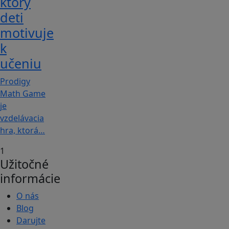
ktorý
deti
motivuje
k
učeniu
Prodigy
Math Game
je
vzdelávacia
hra, ktorá…
1
Užitočné
informácie
O nás
Blog
Darujte