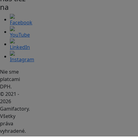
na
Nie sme
platcami
DPH.
© 2021 -
2026
Gamifactory.
Všetky
práva
vyhradené.