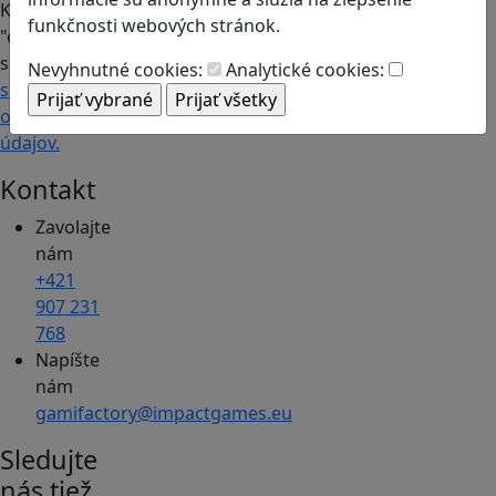
Kliknutím na
funkčnosti webových stránok.
"odoberať"
súhlasíte so
Nevyhnutné cookies:
Analytické cookies:
spracovaním
osobných
údajov.
Kontakt
Zavolajte
nám
+421
907 231
768
Napíšte
nám
gamifactory@impactgames.eu
Sledujte
nás tiež