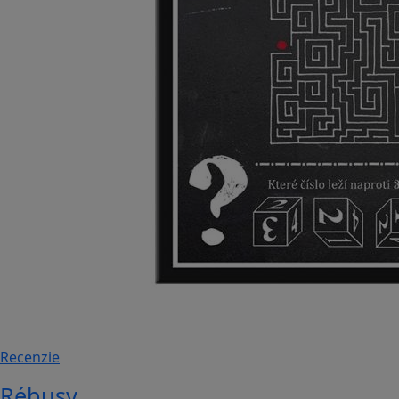
Recenzie
Rébusy