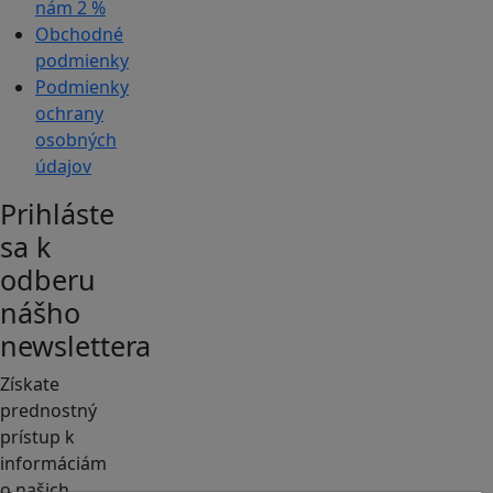
nám
2 %
Obchodné
podmienky
Podmienky
ochrany
osobných
údajov
Prihláste
sa k
odberu
nášho
newslettera
Získate
prednostný
prístup k
informáciám
o našich