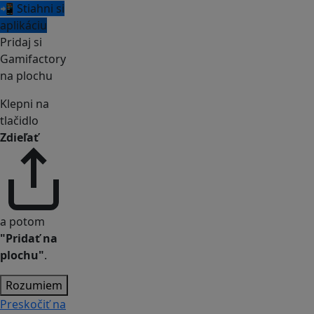
📲 Stiahni si
aplikáciu
Pridaj si
Gamifactory
na plochu
Klepni na
tlačidlo
Zdieľať
a potom
"Pridať na
plochu"
.
Rozumiem
Preskočiť na