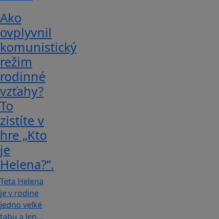
Ako
ovplyvnil
komunistický
režim
rodinné
vzťahy?
To
zistíte v
hre „Kto
je
Helena?“.
Teta Helena
je v rodine
jedno veľké
tabu a len…