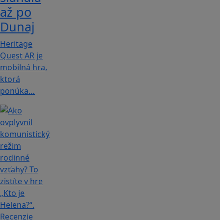
až po
Dunaj
Heritage
Quest AR je
mobilná hra,
ktorá
ponúka…
Recenzie