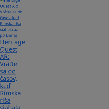
Heritage
Quest
AR:
Vráťte
sa do
časov,
keď
Rímska
ríša
siahala