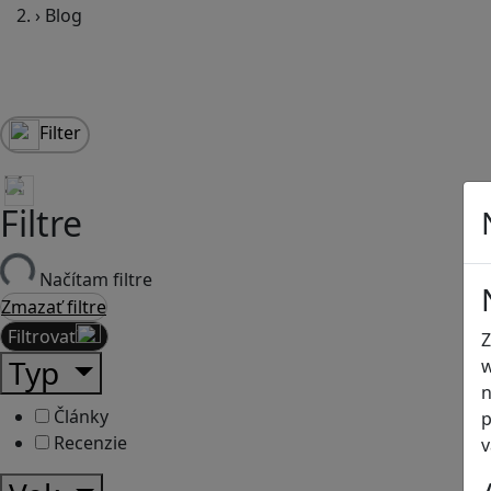
›
Blog
Filter
Filtre
Načítam filtre
Zmazať filtre
Filtrovať
Z
Typ
w
n
Články
p
Recenzie
v