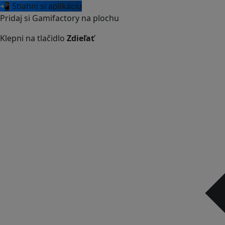
📲 Stiahni si aplikáciu
Pridaj si Gamifactory na plochu
Klepni na tlačidlo
Zdieľať