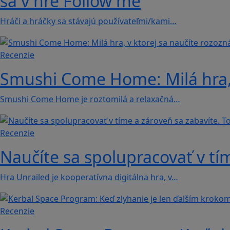
sa v hre Follow me
Hráči a hráčky sa stávajú používateľmi/kami…
Recenzie
Smushi Come Home: Milá hra, 
Smushi Come Home je roztomilá a relaxačná…
Recenzie
Naučíte sa spolupracovať v tím
Hra Unrailed je kooperatívna digitálna hra, v…
Recenzie