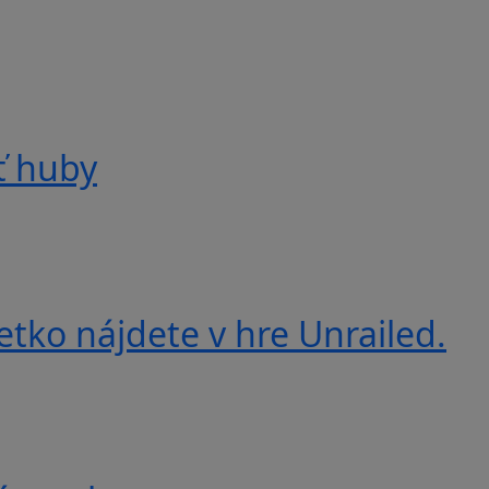
ť huby
etko nájdete v hre Unrailed.