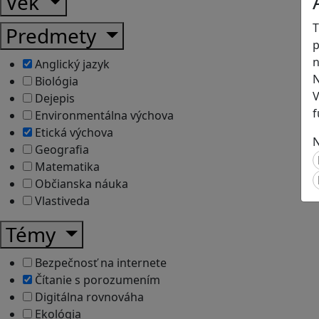
Vek
T
Predmety
p
n
Anglický jazyk
N
Biológia
V
Dejepis
f
Environmentálna výchova
Etická výchova
N
Geografia
Matematika
Občianska náuka
Vlastiveda
Témy
Bezpečnosť na internete
Čítanie s porozumením
Digitálna rovnováha
Ekológia