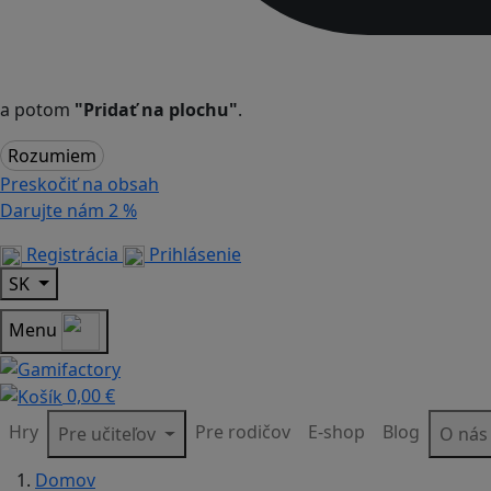
a potom
"Pridať na plochu"
.
Rozumiem
Preskočiť na obsah
Darujte nám
2 %
Registrácia
Prihlásenie
SK
Menu
0,00 €
Hry
Pre rodičov
E-shop
Blog
Pre učiteľov
O ná
Domov