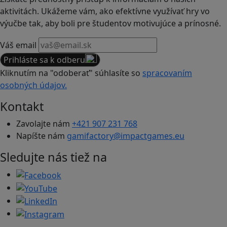
aktivitách. Ukážeme vám, ako efektívne využívať hry vo
výučbe tak, aby boli pre študentov motivujúce a prínosné.
Váš email
Prihláste sa k odberu
Kliknutím na "odoberať" súhlasíte so
spracovaním
osobných údajov.
Kontakt
Zavolajte nám
+421 907 231 768
Napíšte nám
gamifactory@impactgames.eu
Sledujte nás tiež na